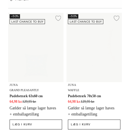
Pudebetræk 63x60 cm
Pudebetræk 70x50 cm
-50%
-50%
Tilføj til ønskeliste
Tilf
LAST CHANCE TO BUY
LAST CHANCE TO BUY
JUNA
JUNA
GRAND PLEASANTLY
WAFFLE
Pudebetræk 63x60 cm
Pudebetræk 70x50 cm
64,98 kr.
129,95 kr.
64,98 kr.
129,95 kr.
Gælder så længe lager haves
Gælder så længe lager haves
+ emballagetillæg
+ emballagetillæg
LÆG I KURV
LÆG I KURV