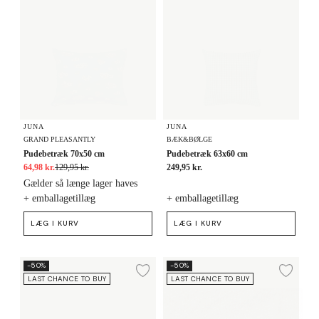
JUNA
JUNA
GRAND PLEASANTLY
BÆK&BØLGE
Pudebetræk 70x50 cm
Pudebetræk 63x60 cm
64,98 kr.
129,95 kr.
249,95 kr.
Gælder så længe lager haves
+ emballagetillæg
+ emballagetillæg
LÆG I KURV
LÆG I KURV
Pudebetræk 70x50 cm
Pudebetræk 70x50 cm
-50%
-50%
Tilføj til ønskeliste
Tilf
LAST CHANCE TO BUY
LAST CHANCE TO BUY