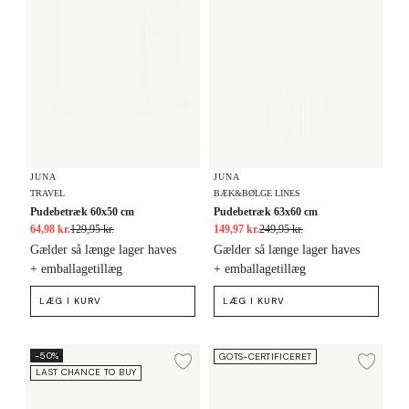
JUNA
JUNA
TRAVEL
BÆK&BØLGE LINES
Pudebetræk 60x50 cm
Pudebetræk 63x60 cm
64,98 kr.
129,95 kr.
149,97 kr.
249,95 kr.
Gælder så længe lager haves
Gælder så længe lager haves
+ emballagetillæg
+ emballagetillæg
LÆG I KURV
LÆG I KURV
Pudebetræk 70x50 cm
Pudebetræk 63x60 cm
-50%
GOTS-CERTIFICERET
Tilføj til ønskeliste
Tilf
LAST CHANCE TO BUY