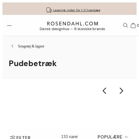
Fri fragt ved køb for min. 549 kr.
Få dine gaver pakket flot ind
30 dages gratis retur*
Vi er e-mærket
Levering inden for 1-3 hverdage
Åbn menuen
Bas
Dansk designhus – 8 ikoniske brands
Sengetøj & lagner
Pudebetræk
POPULÆRE
133 varer
FILTER