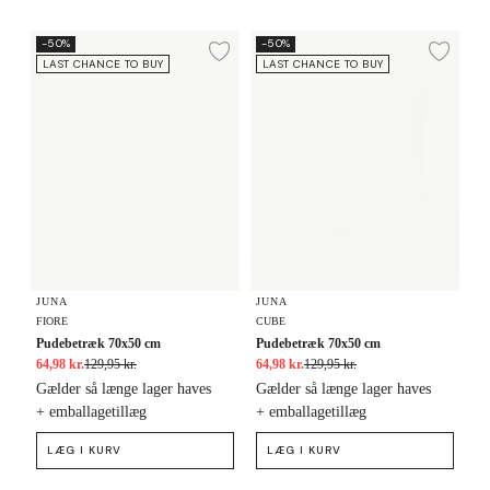
Pudebetræk 70x50 cm
Pudebetræk 70x50 cm
-50%
-50%
Tilføj til ønskeliste
Tilf
LAST CHANCE TO BUY
LAST CHANCE TO BUY
JUNA
JUNA
FIORE
CUBE
Pudebetræk 70x50 cm
Pudebetræk 70x50 cm
64,98 kr.
129,95 kr.
64,98 kr.
129,95 kr.
Gælder så længe lager haves
Gælder så længe lager haves
+ emballagetillæg
+ emballagetillæg
LÆG I KURV
LÆG I KURV