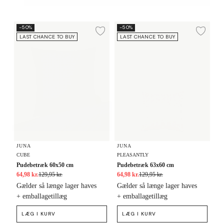
Pudebetræk 60x50 cm
Pudebetræk 63x60 cm
-50%
-50%
Tilføj til ønskeliste
Tilf
LAST CHANCE TO BUY
LAST CHANCE TO BUY
JUNA
JUNA
CUBE
PLEASANTLY
Pudebetræk 60x50 cm
Pudebetræk 63x60 cm
64,98 kr.
129,95 kr.
64,98 kr.
129,95 kr.
Gælder så længe lager haves
Gælder så længe lager haves
+ emballagetillæg
+ emballagetillæg
LÆG I KURV
LÆG I KURV