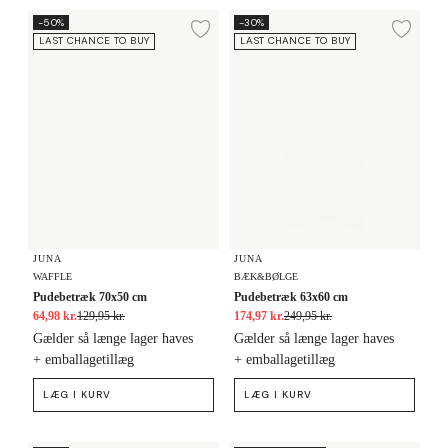
Pudebetræk 70x50 cm
Pudebetræk 63x60 cm
-50%
-30%
Tilføj til ønskeliste
Tilf
LAST CHANCE TO BUY
LAST CHANCE TO BUY
JUNA
JUNA
WAFFLE
BÆK&BØLGE
Pudebetræk 70x50 cm
Pudebetræk 63x60 cm
64,98 kr.
129,95 kr.
174,97 kr.
249,95 kr.
Gælder så længe lager haves
Gælder så længe lager haves
+ emballagetillæg
+ emballagetillæg
LÆG I KURV
LÆG I KURV