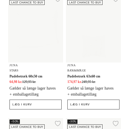
Tilføj til ønskeliste
Tilf
LAST CHANCE TO BUY
LAST CHANCE TO BUY
JUNA
JUNA
STARS
BÆK&BØLGE
Pudebetræk 60x50 cm
Pudebetræk 63x60 cm
64,98 kr.
129,95 kr.
174,97 kr.
249,95 kr.
Gælder så længe lager haves
Gælder så længe lager haves
+ emballagetillæg
+ emballagetillæg
LÆG I KURV
LÆG I KURV
Pudebetræk 60x50 cm
Pudebetræk 63x60 cm
-50%
-30%
Tilføj til ønskeliste
Tilf
LAST CHANCE TO BUY
LAST CHANCE TO BUY