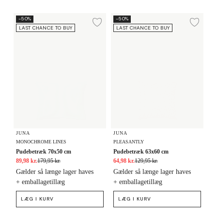
Pudebetræk 70x50 cm
Pudebetræk 63x60 cm
-50%
-50%
Tilføj til ønskeliste
Tilf
LAST CHANCE TO BUY
LAST CHANCE TO BUY
JUNA
JUNA
MONOCHROME LINES
PLEASANTLY
Pudebetræk 70x50 cm
Pudebetræk 63x60 cm
89,98 kr.
179,95 kr.
64,98 kr.
129,95 kr.
Gælder så længe lager haves
Gælder så længe lager haves
+ emballagetillæg
+ emballagetillæg
LÆG I KURV
LÆG I KURV