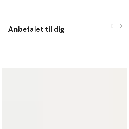
Anbefalet til dig
Vis tidligere 
Vis næ