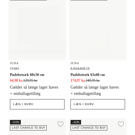
JUNA
JUNA
STARS
BÆK&BØLGE
Pudebetræk 60x50 cm
Pudebetræk 63x60 cm
64,98 kr.
129,95 kr.
174,97 kr.
249,95 kr.
Gælder så længe lager haves
Gælder så længe lager haves
+ emballagetillæg
+ emballagetillæg
LÆG I KURV
LÆG I KURV
Pudebetræk 60x50 cm
Pudebetræk 63x60 cm
-50%
-40%
Tilføj til ønskeliste
Tilf
LAST CHANCE TO BUY
LAST CHANCE TO BUY