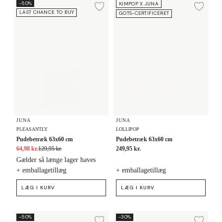
Pudebetræk 63x60 cm
Pudebetræk 63x60 cm
-50%
KIMPOP X JUNA
Tilføj til ønskeliste
Tilf
LAST CHANCE TO BUY
GOTS-CERTIFICERET
JUNA
JUNA
PLEASANTLY
LOLLIPOP
Pudebetræk 63x60 cm
Pudebetræk 63x60 cm
64,98 kr.
129,95 kr.
249,95 kr.
Gælder så længe lager haves
+ emballagetillæg
+ emballagetillæg
LÆG I KURV
LÆG I KURV
Pudebetræk 60x50 cm
Pudebetræk 63x60 cm
-50%
-30%