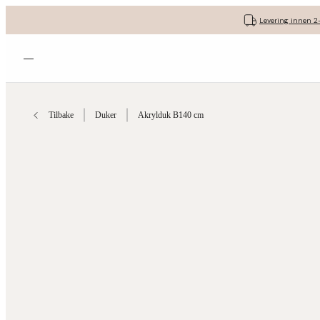
Levering innen 2
Åpne menyen
Tilbake
Duker
Akrylduk B140 cm