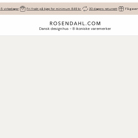
-5 virkedager
Fri frakt på kjøp for minimum 849 kr.
30 dagers returrett
Få gaven
Dansk designhus - 8 ikoniske varemerker