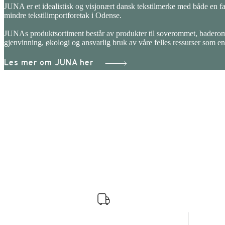
JUNA er et idealistisk og visjonært dansk tekstilmerke med både en far
mindre tekstilimportforetak i Odense.
JUNAs produktsortiment består av produkter til soverommet, badero
gjenvinning, økologi og ansvarlig bruk av våre felles ressurser som en
Les mer om JUNA her