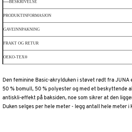
BESKRIVELSE
PRODUKTINFORMASJON
GAVEINNPAKNING
FRAKT OG RETUR
OEKO-TEX®
Den feminine Basic-akrylduken i støvet rødt fra JUNA er
50 % bomull, 50 % polyester og med et beskyttende akr
antiskli-effekt på baksiden, noe som sikrer at den lig
Duken selges per hele meter - legg antall hele meter i 