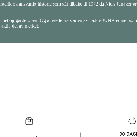
gerik og ansvarlig historie som går tilbake til 1972 da Niels Junager gr
mmet og garderoben. Og allerede fra starten av hadde JUNA emner som
 aktiv del av merket.
30 DAG