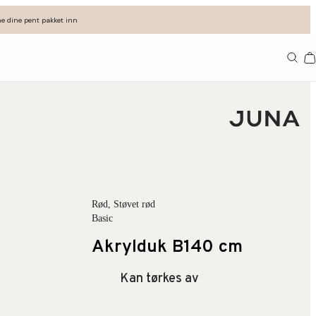
e dine pent pakket inn
11
Rød
, Støvet rød
Basic
Akrylduk B140 cm
Kan tørkes av