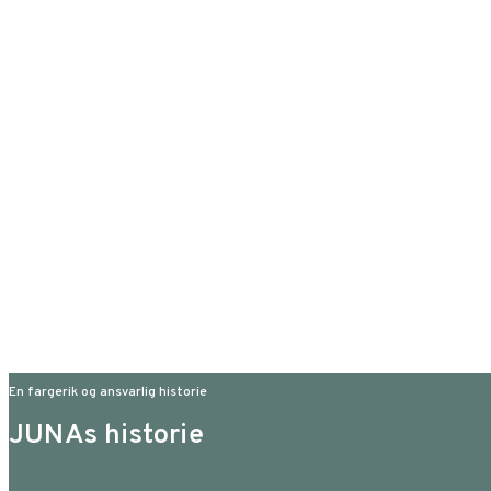
En fargerik og ansvarlig historie
JUNAs historie