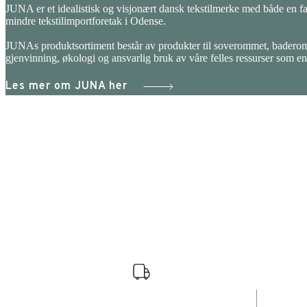
JUNA er et idealistisk og visjonært dansk tekstilmerke med både en far
mindre tekstilimportforetak i Odense.
JUNAs produktsortiment består av produkter til soverommet, badero
gjenvinning, økologi og ansvarlig bruk av våre felles ressurser som en
Les mer om JUNA her