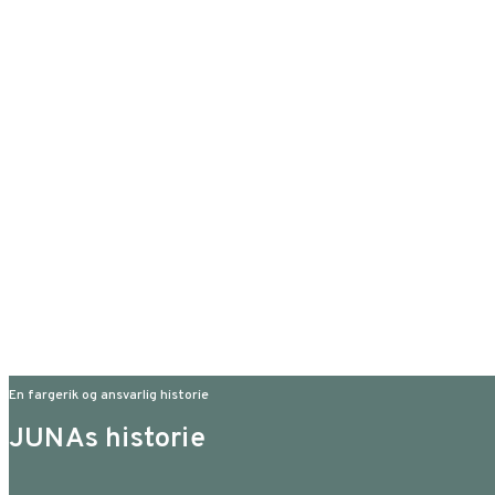
En fargerik og ansvarlig historie
JUNAs historie