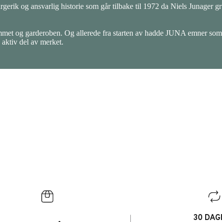
gerik og ansvarlig historie som går tilbake til 1972 da Niels Junager gr
mmet og garderoben. Og allerede fra starten av hadde JUNA emner som
 aktiv del av merket.
30 DAG