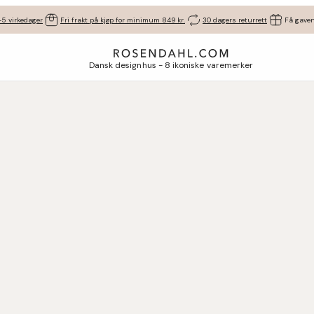
-5 virkedager
Fri frakt på kjøp for minimum 849 kr.
30 dagers returrett
Få gaven
Dansk designhus - 8 ikoniske varemerker