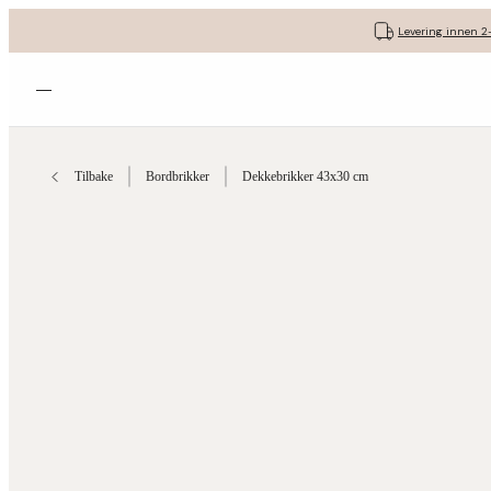
Levering innen 2
Åpne menyen
Tilbake
Bordbrikker
Dekkebrikker 43x30 cm