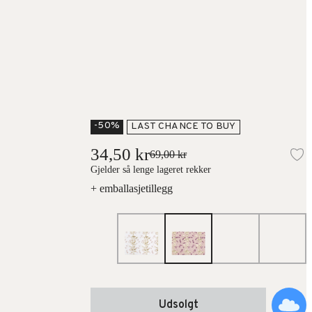
-50%
LAST CHANCE TO BUY
34,50 kr
69,00 kr
L
Gjelder så lenge lageret rekker
+ emballasjetillegg
Udsolgt