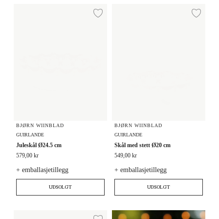
Juleskål Ø24.5 cm
Skål med stett Ø20 cm
Legg til ønskeliste
Legg
BJØRN WIINBLAD
BJØRN WIINBLAD
GUIRLANDE
GUIRLANDE
Juleskål Ø24.5 cm
Skål med stett Ø20 cm
579,00 kr
549,00 kr
+ emballasjetillegg
+ emballasjetillegg
UDSOLGT
UDSOLGT
Bowl on stand Ø10.5 cm 4 stk.