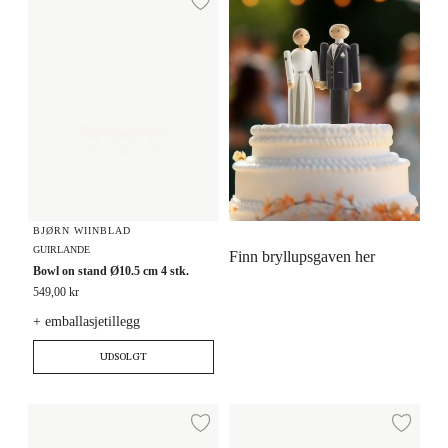
Legg til ønskeliste
BJØRN WIINBLAD
GUIRLANDE
Finn bryllupsgaven her
Bowl on stand Ø10.5 cm 4 stk.
549,00 kr
+ emballasjetillegg
UDSOLGT
Julekrus 35 cl
Sausekanne 50 cl
Legg til ønskeliste
Legg