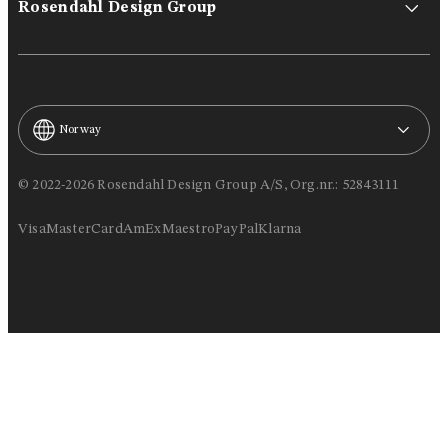
Rosendahl Design Group
Norway
© 2022-2026 Rosendahl Design Group A/S, Org.nr.: 52843111
Visa
MasterCard
AmEx
Maestro
PayPal
Klarna