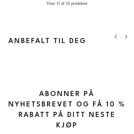
Viser 11 af 16 produkter
Vis forrige pr
Vis nes
ANBEFALT TIL DEG
ABONNER PÅ
NYHETSBREVET OG FÅ 10 %
RABATT PÅ DITT NESTE
KJØP