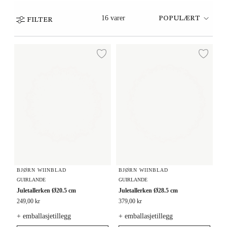
16 varer
POPULÆRT
FILTER
Juletallerken Ø20.5 cm
Juletallerken Ø28.5 cm
Legg til ønskeliste
Legg
BJØRN WIINBLAD
BJØRN WIINBLAD
GUIRLANDE
GUIRLANDE
Juletallerken Ø20.5 cm
Juletallerken Ø28.5 cm
249,00 kr
379,00 kr
+ emballasjetillegg
+ emballasjetillegg