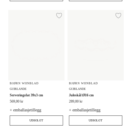
Serveringsfat 39x3 cm
Juleskål Ø16 cm
Legg til ønskeliste
Legg
BJØRN WIINBLAD
BJØRN WIINBLAD
GUIRLANDE
GUIRLANDE
Serveringsfat 39x3 cm
Juleskål Ø16 cm
569,00 kr
289,00 kr
+ emballasjetillegg
+ emballasjetillegg
UDSOLGT
UDSOLGT