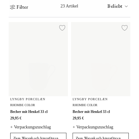
Beliebt
Filter
23 Artikel
Becher mit Henkel 33 cl
Becher mit Henkel 33 cl
Zur Wunschliste hi
Zur
LYNGBY PORCELÆN
LYNGBY PORCELÆN
RHOMBE COLOR
RHOMBE COLOR
Becher mit Henkel 33 cl
Becher mit Henkel 33 cl
29,95 €
29,95 €
+ Verpackungszuschlag
+ Verpackungszuschlag
Zum Warenkorb hinzufügen
Zum Warenkorb hinzufügen