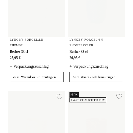
LYNGBY PORCELÆN
LYNGBY PORCELÆN
RHOMBE
RHOMBE COLOR
Becher 33 cl
Becher 33 cl
25,95 €
26,95 €
+ Verpackungszuschlag
+ Verpackungszuschlag
Zum Warenkorb hinzufügen
Zum Warenkorb hinzufügen
Becher 33 cl
Becher 33 cl
-30%
Zur Wunschliste hi
Zur
LAST CHANCE TO BUY