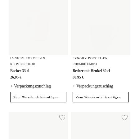
LYNGBY PORCELÆN
LYNGBY PORCELÆN
RHOMBE COLOR
RHOMBE EARTH
Becher 33 cl
Becher mit Henkel 39 cl
26,95 €
30,95 €
+ Verpackungszuschlag
+ Verpackungszuschlag
Zum Warenkorb hinzufügen
Zum Warenkorb hinzufügen
Becher 33 cl
Becher 33 cl
Zur Wunschliste hi
Zur