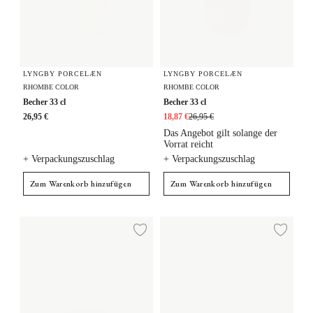
LYNGBY PORCELÆN
LYNGBY PORCELÆN
RHOMBE COLOR
RHOMBE COLOR
Becher 33 cl
Becher 33 cl
26,95 €
18,87 €
26,95 €
Das Angebot gilt solange der
Vorrat reicht
+ Verpackungszuschlag
+ Verpackungszuschlag
Zum Warenkorb hinzufügen
Zum Warenkorb hinzufügen
Becher 33 cl
Becher mit Henkel 33 cl 2 Stck.
Zur Wunschliste hi
Zur