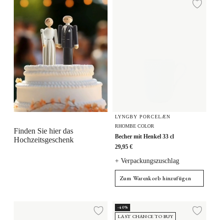
Zur
LYNGBY PORCELÆN
RHOMBE COLOR
Finden Sie hier das
Becher mit Henkel 33 cl
Hochzeitsgeschenk
29,95 €
+ Verpackungszuschlag
Zum Warenkorb hinzufügen
Becher mit Henkel 33 cl
Teetasse mit Untertasse 39 cl
-40%
Zur Wunschliste hi
Zur
LAST CHANCE TO BUY