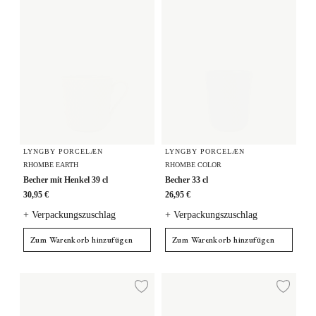
LYNGBY PORCELÆN
LYNGBY PORCELÆN
RHOMBE EARTH
RHOMBE COLOR
Becher mit Henkel 39 cl
Becher 33 cl
30,95 €
26,95 €
+ Verpackungszuschlag
+ Verpackungszuschlag
Zum Warenkorb hinzufügen
Zum Warenkorb hinzufügen
Becher 33 cl
Becher mit Henkel 39 cl
Zur Wunschliste hi
Zur