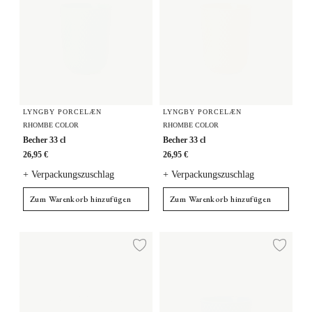
LYNGBY PORCELÆN
LYNGBY PORCELÆN
RHOMBE COLOR
RHOMBE COLOR
Becher 33 cl
Becher 33 cl
26,95 €
26,95 €
+ Verpackungszuschlag
+ Verpackungszuschlag
Zum Warenkorb hinzufügen
Zum Warenkorb hinzufügen
Becher 33 cl
Becher 33 cl
Zur Wunschliste hi
Zur