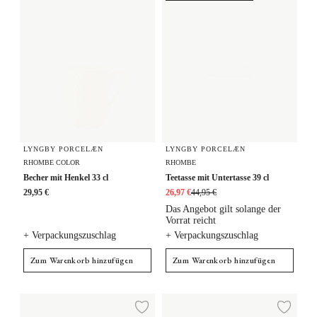
LYNGBY PORCELÆN
LYNGBY PORCELÆN
RHOMBE COLOR
RHOMBE
Becher mit Henkel 33 cl
Teetasse mit Untertasse 39 cl
29,95 €
26,97 €
44,95 €
Das Angebot gilt solange der
Vorrat reicht
+ Verpackungszuschlag
+ Verpackungszuschlag
Zum Warenkorb hinzufügen
Zum Warenkorb hinzufügen
Becher mit Henkel 39 cl
Becher 33 cl
Zur Wunschliste hi
Zur