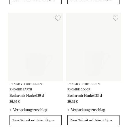
Becher mit Henkel 39 cl
Becher mit Henkel 33 cl
Zur Wunschliste hi
Zur
LYNGBY PORCELÆN
LYNGBY PORCELÆN
RHOMBE EARTH
RHOMBE COLOR
Becher mit Henkel 39 cl
Becher mit Henkel 33 cl
30,95 €
29,95 €
+ Verpackungszuschlag
+ Verpackungszuschlag
Zum Warenkorb hinzufügen
Zum Warenkorb hinzufügen