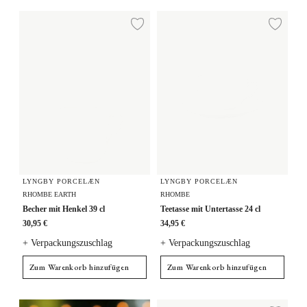
Becher mit Henkel 39 cl
Teetasse mit Untertasse 24 cl
Zur Wunschliste hi
Zur
LYNGBY PORCELÆN
LYNGBY PORCELÆN
RHOMBE EARTH
RHOMBE
Becher mit Henkel 39 cl
Teetasse mit Untertasse 24 cl
30,95 €
34,95 €
+ Verpackungszuschlag
+ Verpackungszuschlag
Zum Warenkorb hinzufügen
Zum Warenkorb hinzufügen
Becher mit Henkel 33 cl