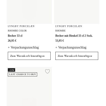
LYNGBY PORCELÆN
LYNGBY PORCELÆN
RHOMBE COLOR
RHOMBE
Becher 33 cl
Becher mit Henkel 33 cl 2 Stck.
26,95 €
53,95 €
+ Verpackungszuschlag
+ Verpackungszuschlag
Zum Warenkorb hinzufügen
Zum Warenkorb hinzufügen
Becher 33 cl
-30%
Zur Wunschliste hi
LAST CHANCE TO BUY