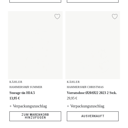
Storage tin H14.5
Vorratsdose Ø20/Ø22 2023 2 Stck
Zur Wunschliste hi
Zur
KÄHLER
KÄHLER
HAMMERSHØI SUMMER
HAMMERSHØI CHRISTMAS
Storage tin H14.5
Vorratsdose Ø20/Ø22 2023 2 Stck.
13,95 €
29,95 €
+ Verpackungszuschlag
+ Verpackungszuschlag
ZUM WARENKORB
AUSVERKAUFT
HINZUFÜGEN