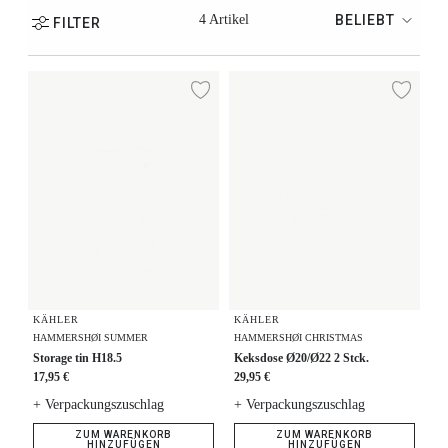
4 Artikel
BELIEBT
FILTER
Storage tin H18.5
Keksdose Ø20/Ø22 2 Stck.
Zur Wunschliste hi
Zur
KÄHLER
KÄHLER
HAMMERSHØI SUMMER
HAMMERSHØI CHRISTMAS
Storage tin H18.5
Keksdose Ø20/Ø22 2 Stck.
17,95 €
29,95 €
+ Verpackungszuschlag
+ Verpackungszuschlag
ZUM WARENKORB
ZUM WARENKORB
HINZUFÜGEN
HINZUFÜGEN