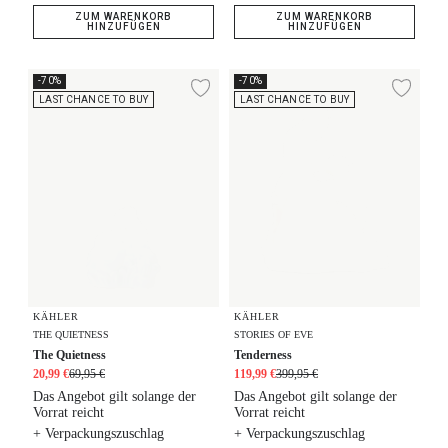
ZUM WARENKORB
ZUM WARENKORB
HINZUFÜGEN
HINZUFÜGEN
The Quietness
Tenderness
-70%
-70%
Zur Wunschliste hi
Zur
LAST CHANCE TO BUY
LAST CHANCE TO BUY
KÄHLER
KÄHLER
THE QUIETNESS
STORIES OF EVE
The Quietness
Tenderness
20,99 €
69,95 €
119,99 €
399,95 €
Das Angebot gilt solange der
Das Angebot gilt solange der
Vorrat reicht
Vorrat reicht
+ Verpackungszuschlag
+ Verpackungszuschlag