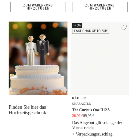
ZUM WARENKORB
ZUM WARENKORB
HINZUFÜGEN
HINZUFÜGEN
The Curious One H12.5
-70%
Zur
LAST CHANCE TO BUY
KÄHLER
CHARACTER
Finden Sie hier das
The Curious One H12.5
Hochzeitsgeschenk
26,99 €
89,95 €
Das Angebot gilt solange der
Vorrat reicht
+ Verpackungszuschlag