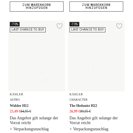
ZUM WARENKORB
ZUM WARENKORB
HINZUFÜGEN
HINZUFÜGEN
Widder H12
The Hedonist H22
-70%
-70%
Zur Wunschliste hi
Zur
LAST CHANCE TO BUY
LAST CHANCE TO BUY
KÄHLER
KÄHLER
ASTRO
CHARACTER
Widder H12
The Hedonist H22
25,49 €
84,95 €
26,99 €
89,95 €
Das Angebot gilt solange der
Das Angebot gilt solange der
Vorrat reicht
Vorrat reicht
+ Verpackungszuschlag
+ Verpackungszuschlag