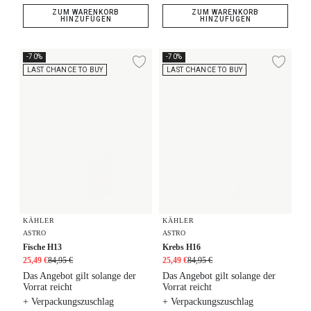
ZUM WARENKORB
ZUM WARENKORB
HINZUFÜGEN
HINZUFÜGEN
Fische H13
Krebs H16
-70%
-70%
Zur Wunschliste hi
Zur
LAST CHANCE TO BUY
LAST CHANCE TO BUY
KÄHLER
KÄHLER
ASTRO
ASTRO
Fische H13
Krebs H16
25,49 €
84,95 €
25,49 €
84,95 €
Das Angebot gilt solange der
Das Angebot gilt solange der
Vorrat reicht
Vorrat reicht
+ Verpackungszuschlag
+ Verpackungszuschlag