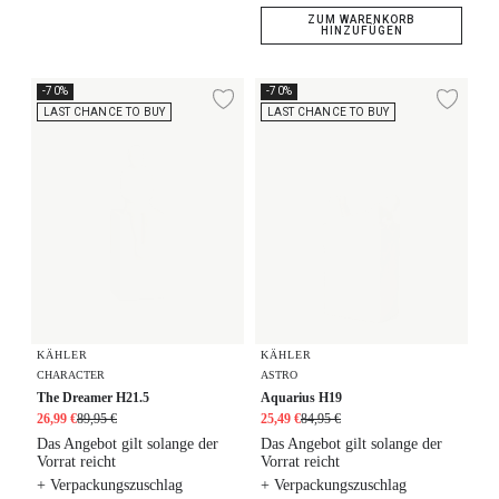
ZUM WARENKORB
HINZUFÜGEN
The Dreamer H21.5
Aquarius H19
-70%
-70%
Zur Wunschliste hi
Zur
LAST CHANCE TO BUY
LAST CHANCE TO BUY
KÄHLER
KÄHLER
CHARACTER
ASTRO
The Dreamer H21.5
Aquarius H19
26,99 €
89,95 €
25,49 €
84,95 €
Das Angebot gilt solange der
Das Angebot gilt solange der
Vorrat reicht
Vorrat reicht
+ Verpackungszuschlag
+ Verpackungszuschlag