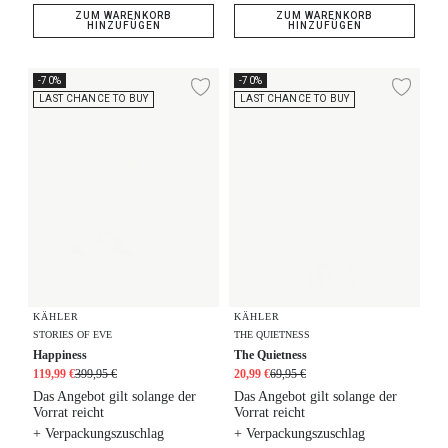
ZUM WARENKORB
ZUM WARENKORB
HINZUFÜGEN
HINZUFÜGEN
Happiness
The Quietness
-70%
-70%
Zur Wunschliste hi
Zur
LAST CHANCE TO BUY
LAST CHANCE TO BUY
KÄHLER
KÄHLER
STORIES OF EVE
THE QUIETNESS
Happiness
The Quietness
119,99 €
399,95 €
20,99 €
69,95 €
Das Angebot gilt solange der
Das Angebot gilt solange der
Vorrat reicht
Vorrat reicht
+ Verpackungszuschlag
+ Verpackungszuschlag