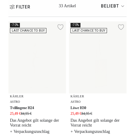
33 Artikel
BELIEBT
FILTER
Tvillingene H24
Löwe H30
-70%
-70%
Zur Wunschliste hi
Zur
LAST CHANCE TO BUY
LAST CHANCE TO BUY
KÄHLER
KÄHLER
ASTRO
ASTRO
Tvillingene H24
Löwe H30
25,49 €
84,95 €
25,49 €
84,95 €
Das Angebot gilt solange der
Das Angebot gilt solange der
Vorrat reicht
Vorrat reicht
+ Verpackungszuschlag
+ Verpackungszuschlag