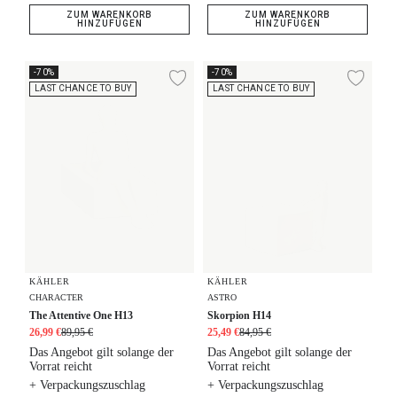
ZUM WARENKORB
ZUM WARENKORB
HINZUFÜGEN
HINZUFÜGEN
The Attentive One H13
Skorpion H14
-70%
-70%
Zur Wunschliste hi
Zur
LAST CHANCE TO BUY
LAST CHANCE TO BUY
KÄHLER
KÄHLER
CHARACTER
ASTRO
The Attentive One H13
Skorpion H14
26,99 €
89,95 €
25,49 €
84,95 €
Das Angebot gilt solange der
Das Angebot gilt solange der
Vorrat reicht
Vorrat reicht
+ Verpackungszuschlag
+ Verpackungszuschlag