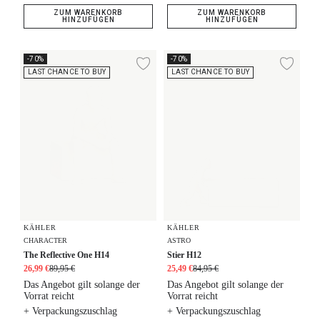
ZUM WARENKORB
ZUM WARENKORB
HINZUFÜGEN
HINZUFÜGEN
The Reflective One H14
Stier H12
-70%
-70%
Zur Wunschliste hi
Zur
LAST CHANCE TO BUY
LAST CHANCE TO BUY
KÄHLER
KÄHLER
CHARACTER
ASTRO
The Reflective One H14
Stier H12
26,99 €
89,95 €
25,49 €
84,95 €
Das Angebot gilt solange der
Das Angebot gilt solange der
Vorrat reicht
Vorrat reicht
+ Verpackungszuschlag
+ Verpackungszuschlag