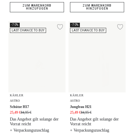
ZUM WARENKORB
ZUM WARENKORB
HINZUFÜGEN
HINZUFÜGEN
Schütze H17
Jungfrau H21
-70%
-70%
Zur Wunschliste hi
Zur
LAST CHANCE TO BUY
LAST CHANCE TO BUY
KÄHLER
KÄHLER
ASTRO
ASTRO
Schütze H17
Jungfrau H21
25,49 €
84,95 €
25,49 €
84,95 €
Das Angebot gilt solange der
Das Angebot gilt solange der
Vorrat reicht
Vorrat reicht
+ Verpackungszuschlag
+ Verpackungszuschlag