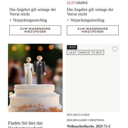
21,57 €
35,95 €
Das Angebot gilt solange der
Das Angebot gilt solange der
Vorrat reicht
Vorrat reicht
+ Verpackungszuschlag
+ Verpackungszuschlag
ZUM WARENKORB
ZUM WARENKORB
HINZUFÜGEN
HINZUFÜGEN
Weihnachtsflasche. 2024 73 cl
-40%
Zur
LAST CHANCE TO BUY
HOLMEGAARD
HOLMEGAARD CHRISTMAS
Finden Sie hier das
Weihnachtsflasche. 2024 73 cl