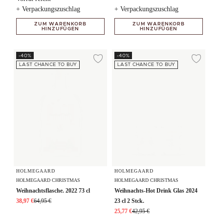
+ Verpackungszuschlag
+ Verpackungszuschlag
ZUM WARENKORB
ZUM WARENKORB
HINZUFÜGEN
HINZUFÜGEN
Weihnachtsflasche. 2022 73 cl
Weihnachts-Hot Drink Glas 2024 2
-40%
-40%
Zur Wunschliste hi
Zur
LAST CHANCE TO BUY
LAST CHANCE TO BUY
HOLMEGAARD
HOLMEGAARD
HOLMEGAARD CHRISTMAS
HOLMEGAARD CHRISTMAS
Weihnachtsflasche. 2022 73 cl
Weihnachts-Hot Drink Glas 2024
38,97 €
64,95 €
23 cl 2 Stck.
25,77 €
42,95 €