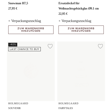
Snowman H7,5
Ersatzdeckel für
27,95 €
Weihnachtsgebäckglas Ø9.1 cm
22,95 €
+ Verpackungszuschlag
+ Verpackungszuschlag
ZUM WARENKORB
ZUM WARENKORB
HINZUFÜGEN
HINZUFÜGEN
Weihnachtskugel Ø8 cm
Weihnachtsbaum xlarge
-40%
Zur Wunschliste hi
Zur
LAST CHANCE TO BUY
HOLMEGAARD
HOLMEGAARD
SOUVENIR
FAIRYTALES