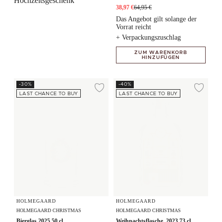
Hochzeitsgeschenk
38,97 €
64,95 €
Das Angebot gilt solange der
Vorrat reicht
+ Verpackungszuschlag
ZUM WARENKORB
HINZUFÜGEN
Bierglas 2025 50 cl
Weihnachtsflasche. 2023 73 cl
-30%
-40%
Zur Wunschliste hi
Zur
LAST CHANCE TO BUY
LAST CHANCE TO BUY
HOLMEGAARD
HOLMEGAARD
HOLMEGAARD CHRISTMAS
HOLMEGAARD CHRISTMAS
Bierglas 2025 50 cl
Weihnachtsflasche. 2023 73 cl