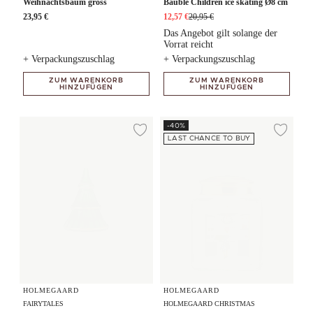
Weihnachtsbaum gross
Bauble Children ice skating Ø8 cm
23,95 €
12,57 €
20,95 €
Das Angebot gilt solange der
Vorrat reicht
+ Verpackungszuschlag
+ Verpackungszuschlag
ZUM WARENKORB
ZUM WARENKORB
HINZUFÜGEN
HINZUFÜGEN
Weihnachtsbaum mittel
Weihnachtsgebäckglas 2024 H16
-40%
Zur Wunschliste hi
Zur
LAST CHANCE TO BUY
HOLMEGAARD
HOLMEGAARD
FAIRYTALES
HOLMEGAARD CHRISTMAS