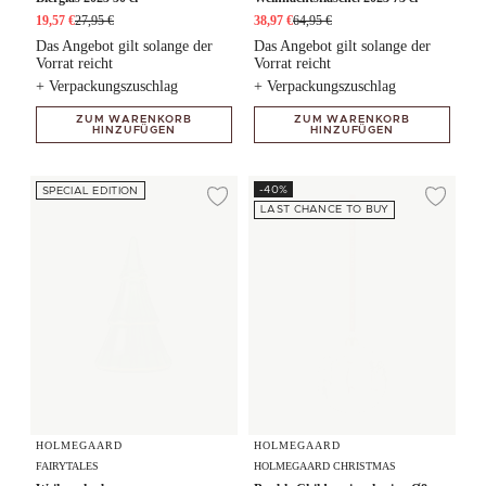
19,57 €
27,95 €
38,97 €
64,95 €
Das Angebot gilt solange der
Das Angebot gilt solange der
Vorrat reicht
Vorrat reicht
+ Verpackungszuschlag
+ Verpackungszuschlag
ZUM WARENKORB
ZUM WARENKORB
HINZUFÜGEN
HINZUFÜGEN
Weihnachtsbaum gross
Bauble Children ice skating Ø8 c
-40%
SPECIAL EDITION
Zur Wunschliste hi
Zur
LAST CHANCE TO BUY
HOLMEGAARD
HOLMEGAARD
FAIRYTALES
HOLMEGAARD CHRISTMAS