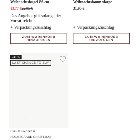
Weihnachtskugel Ø8 cm
Weihnachtsbaum xlarge
13,77 €
22,95 €
31,95 €
Das Angebot gilt solange der
Vorrat reicht
+ Verpackungszuschlag
+ Verpackungszuschlag
ZUM WARENKORB
ZUM WARENKORB
HINZUFÜGEN
HINZUFÜGEN
Weihnachts-Hot Drink Glas 4 Stck.
-40%
Zur Wunschliste hi
LAST CHANCE TO BUY
HOLMEGAARD
HOLMEGAARD CHRISTMAS