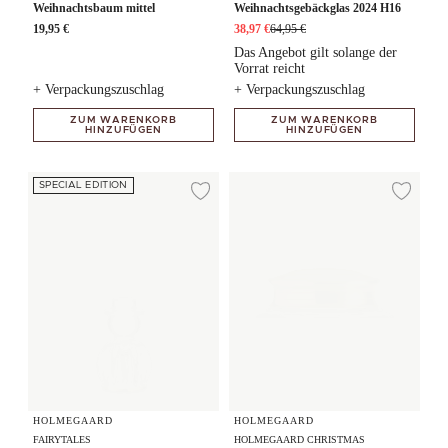
Weihnachtsbaum mittel
Weihnachtsgebäckglas 2024 H16
19,95 €
38,97 €
64,95 €
Das Angebot gilt solange der
Vorrat reicht
+ Verpackungszuschlag
+ Verpackungszuschlag
ZUM WARENKORB
ZUM WARENKORB
HINZUFÜGEN
HINZUFÜGEN
Snowman H7,5
Ersatzdeckel für Weihnachtsgebäc
SPECIAL EDITION
Zur Wunschliste hi
Zur
HOLMEGAARD
HOLMEGAARD
FAIRYTALES
HOLMEGAARD CHRISTMAS