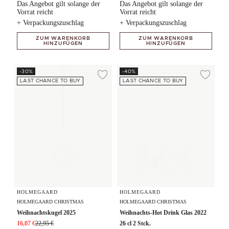
Das Angebot gilt solange der
Das Angebot gilt solange der
Vorrat reicht
Vorrat reicht
+ Verpackungszuschlag
+ Verpackungszuschlag
ZUM WARENKORB
ZUM WARENKORB
HINZUFÜGEN
HINZUFÜGEN
Weihnachtskugel 2025
Weihnachts-Hot Drink Glas 2022 2
-30%
-40%
Zur Wunschliste hi
Zur
LAST CHANCE TO BUY
LAST CHANCE TO BUY
HOLMEGAARD
HOLMEGAARD
HOLMEGAARD CHRISTMAS
HOLMEGAARD CHRISTMAS
Weihnachtskugel 2025
Weihnachts-Hot Drink Glas 2022
16,07 €
22,95 €
26 cl 2 Stck.