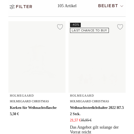
105 Artikel
BELIEBT
FILTER
Korken für Weihnachtsflasche
Weihnachtsteelichthalter 2022 H7.
-40%
Zur Wunschliste hi
Zur
LAST CHANCE TO BUY
HOLMEGAARD
HOLMEGAARD
HOLMEGAARD CHRISTMAS
HOLMEGAARD CHRISTMAS
Korken für Weihnachtsflasche
Weihnachtsteelichthalter 2022 H7.5
5,50 €
2 Stck.
21,57 €
35,95 €
Das Angebot gilt solange der
Vorrat reicht