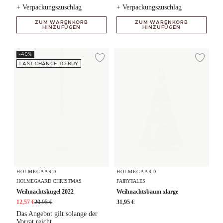
+ Verpackungszuschlag
+ Verpackungszuschlag
ZUM WARENKORB
ZUM WARENKORB
HINZUFÜGEN
HINZUFÜGEN
Weihnachtskugel 2022
Weihnachtsbaum xlarge
-40%
Zur Wunschliste hi
Zur
LAST CHANCE TO BUY
HOLMEGAARD
HOLMEGAARD
HOLMEGAARD CHRISTMAS
FAIRYTALES
Weihnachtskugel 2022
Weihnachtsbaum xlarge
12,57 €
20,95 €
31,95 €
Das Angebot gilt solange der
Vorrat reicht