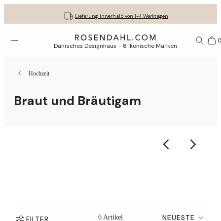
Kostenloser versand bei bestellungen ab 79 €
Lassen Sie Ihre Geschenke liebevoll verpacken
30 Tage kostenlose Rücksendung
Lieferung innerhalb von 1-4 Werktagen
Menü öffnen
1156
Dänisches Designhaus - 8 ikonische Marken
Hochzeit
Braut und Bräutigam
NEUESTE
6 Artikel
FILTER