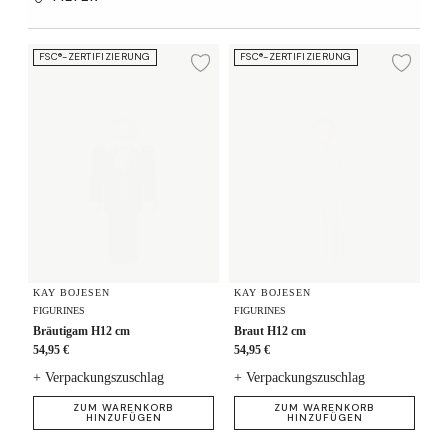
Bräutigam H12 cm
Braut H12 cm
FSC®-ZERTIFIZIERUNG
FSC®-ZERTIFIZIERUNG
Zur Wunschliste hi
Zur
KAY BOJESEN
KAY BOJESEN
FIGURINES
FIGURINES
Bräutigam H12 cm
Braut H12 cm
54,95 €
54,95 €
+ Verpackungszuschlag
+ Verpackungszuschlag
ZUM WARENKORB
ZUM WARENKORB
HINZUFÜGEN
HINZUFÜGEN