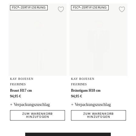
Braut H17 cm
Bräutigam H18 cm
FSC®-ZERTIFIZIERUNG
FSC®-ZERTIFIZIERUNG
Zur Wunschliste hi
Zur
KAY BOJESEN
KAY BOJESEN
FIGURINES
FIGURINES
Braut H17 cm
Bräutigam H18 cm
94,95 €
94,95 €
+ Verpackungszuschlag
+ Verpackungszuschlag
ZUM WARENKORB
ZUM WARENKORB
HINZUFÜGEN
HINZUFÜGEN