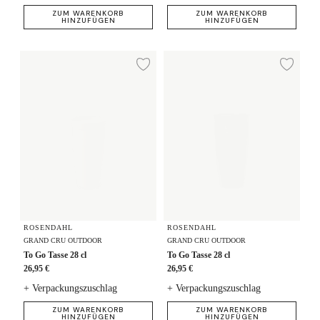
ZUM WARENKORB
ZUM WARENKORB
HINZUFÜGEN
HINZUFÜGEN
To Go Tasse 28 cl
To Go Tasse 28 cl
Zur Wunschliste hi
Zur
ROSENDAHL
ROSENDAHL
GRAND CRU OUTDOOR
GRAND CRU OUTDOOR
To Go Tasse 28 cl
To Go Tasse 28 cl
26,95 €
26,95 €
+ Verpackungszuschlag
+ Verpackungszuschlag
ZUM WARENKORB
ZUM WARENKORB
HINZUFÜGEN
HINZUFÜGEN