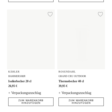
Isolierbecher 20 cl
Thermobecher 40 cl
Zur Wunschliste hi
Zur
KÄHLER
ROSENDAHL
HAMMERSHØI
GRAND CRU OUTDOOR
Isolierbecher 20 cl
Thermobecher 40 cl
26,95 €
39,95 €
+ Verpackungszuschlag
+ Verpackungszuschlag
ZUM WARENKORB
ZUM WARENKORB
HINZUFÜGEN
HINZUFÜGEN