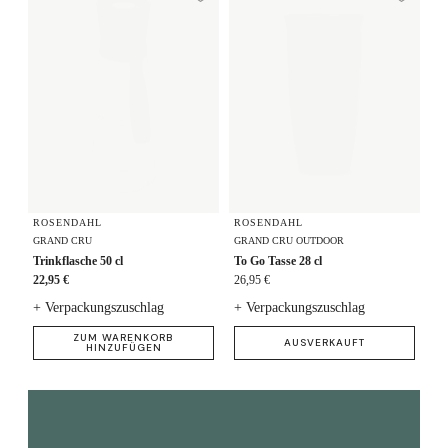
Zur Wunschliste hi
Zur
ROSENDAHL
ROSENDAHL
GRAND CRU
GRAND CRU OUTDOOR
Trinkflasche 50 cl
To Go Tasse 28 cl
22,95 €
26,95 €
+ Verpackungszuschlag
+ Verpackungszuschlag
ZUM WARENKORB
AUSVERKAUFT
HINZUFÜGEN