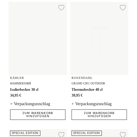
Isolierbecher 30 cl
Thermobecher 40 cl
Zur Wunschliste hi
Zur
KÄHLER
ROSENDAHL
HAMMERSHØI
GRAND CRU OUTDOOR
Isolierbecher 30 cl
Thermobecher 40 cl
34,95 €
39,95 €
+ Verpackungszuschlag
+ Verpackungszuschlag
ZUM WARENKORB
ZUM WARENKORB
HINZUFÜGEN
HINZUFÜGEN
Trinkflasche 50 cl
To Go Tasse 28 cl
SPECIAL EDITION
SPECIAL EDITION