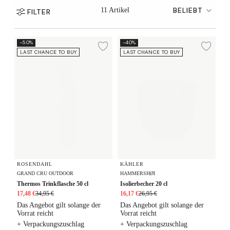
BELIEBT
11 Artikel
FILTER
Thermos Trinkflasche 50 cl
Isolierbecher 20 cl
-50%
-40%
Zur Wunschliste hi
Zur
LAST CHANCE TO BUY
LAST CHANCE TO BUY
ROSENDAHL
KÄHLER
GRAND CRU OUTDOOR
HAMMERSHØI
Thermos Trinkflasche 50 cl
Isolierbecher 20 cl
17,48 €
34,95 €
16,17 €
26,95 €
Das Angebot gilt solange der
Das Angebot gilt solange der
Vorrat reicht
Vorrat reicht
+ Verpackungszuschlag
+ Verpackungszuschlag