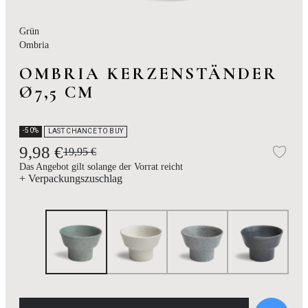
Grün
Ombria
OMBRIA KERZENSTÄNDER
Ø7,5 CM
-50%
LAST CHANCE TO BUY
9,98 €
19,95 €
Zur
Das Angebot gilt solange der Vorrat reicht
+ Verpackungszuschlag