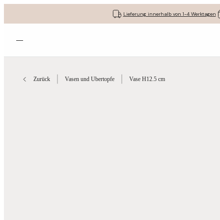
Lieferung innerhalb von 1-4 Werktagen
Menü öffnen
Zurück
Vasen und Ubertopfe
Vase H12.5 cm