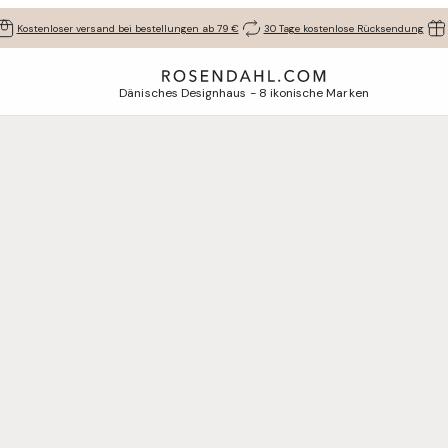
Kostenloser versand bei bestellungen ab 79 €
30 Tage kostenlose Rücksendung
Dänisches Designhaus - 8 ikonische Marken