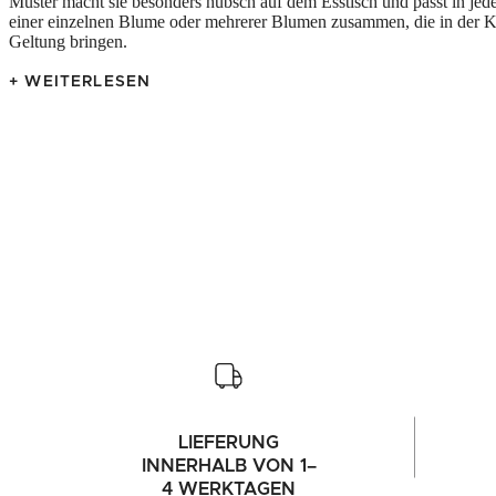
Muster macht sie besonders hübsch auf dem Esstisch und passt in jede
einer einzelnen Blume oder mehrerer Blumen zusammen, die in der K
Geltung bringen.
+ WEITERLESEN
LIEFERUNG
INNERHALB VON 1–
4 WERKTAGEN