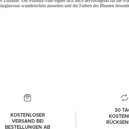
s Zuhause. Die Primula-Vase eignet sich auch hervorragend für die Prä
larglasvase wunderschön aussehen und die Farben der Blumen besonde
30 TA
KOSTENLOSER
KOSTEN
VERSAND BEI
RÜCKSE
BESTELLUNGEN AB