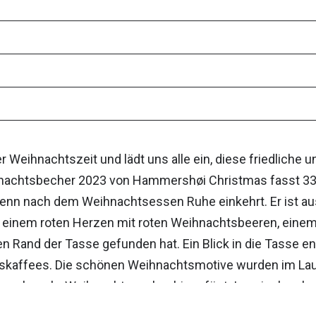
er Weihnachtszeit und lädt uns alle ein, diese friedlich
achtsbecher 2023 von Hammershøi Christmas fasst 33 c
wenn nach dem Weihnachtsessen Ruhe einkehrt. Er ist au
 einem roten Herzen mit roten Weihnachtsbeeren, eine
en Rand der Tasse gefunden hat. Ein Blick in die Tasse en
kaffees. Die schönen Weihnachtsmotive wurden im Lauf
 noch mehr Weihnachtszauber hinzufügt. Inzwischen be
m Dezember, vom Brunch über das Mittag- bis zum Weihna