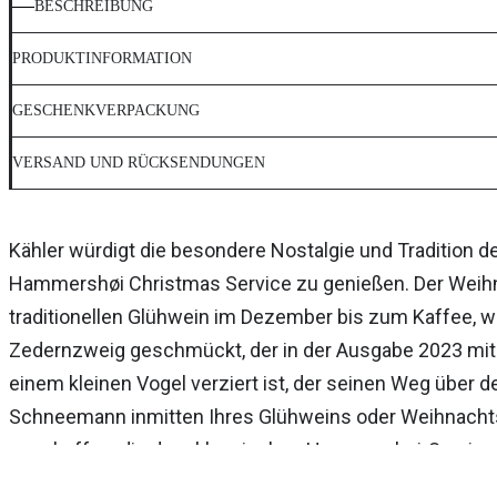
BESCHREIBUNG
PRODUKTINFORMATION
GESCHENKVERPACKUNG
VERSAND UND RÜCKSENDUNGEN
Kähler würdigt die besondere Nostalgie und Tradition d
Hammershøi Christmas Service zu genießen. Der Weihn
traditionellen Glühwein im Dezember bis zum Kaffee, 
Zedernzweig geschmückt, der in der Ausgabe 2023 mit
einem kleinen Vogel verziert ist, der seinen Weg über d
Schneemann inmitten Ihres Glühweins oder Weihnachts
geschaffen, die dem klassischen Hammershøi-Service
eine komplette Tischdekoration für alle Mahlzeiten i