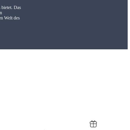
 bietet. Das
en
en Welt des