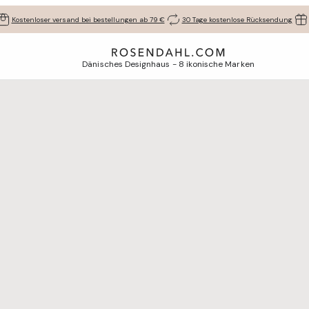
Kostenloser versand bei bestellungen ab 79 €
30 Tage kostenlose Rücksendung
Dänisches Designhaus - 8 ikonische Marken