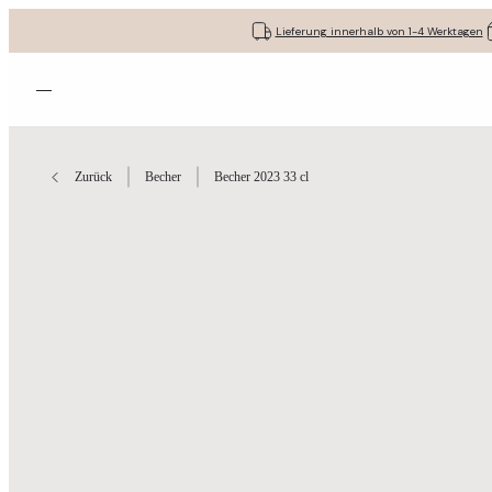
Lieferung innerhalb von 1-4 Werktagen
Menü öffnen
Zurück
Becher
Becher 2023 33 cl