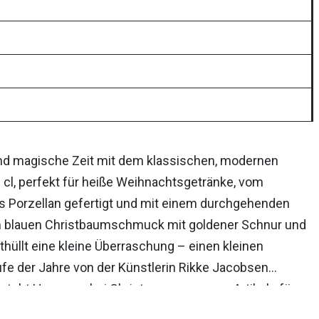
e und magische Zeit mit dem klassischen, modernen
l, perfekt für heiße Weihnachtsgetränke, vom
s Porzellan gefertigt und mit einem durchgehenden
m blauen Christbaumschmuck mit goldener Schnur und
thüllt eine kleine Überraschung – einen kleinen
e der Jahre von der Künstlerin Rikke Jacobsen
steht Hammershøi Christmas aus genug Artikeln für
chtsessen.