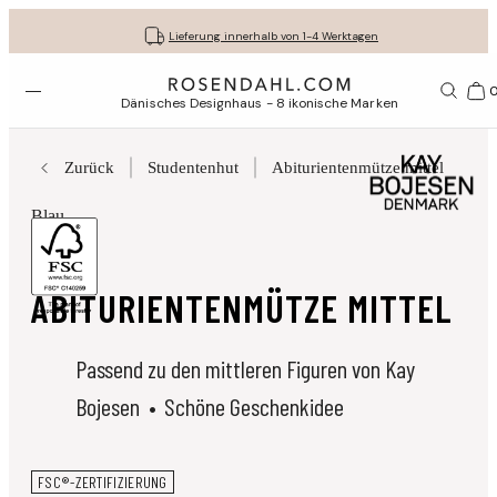
Kostenloser versand bei bestellungen ab 79 €
Lassen Sie Ihre Geschenke liebevoll verpacken
30 Tage kostenlose Rücksendung
Lieferung innerhalb von 1-4 Werktagen
Menü öffnen
1156
Dänisches Designhaus - 8 ikonische Marken
Zurück
Studentenhut
Abiturientenmütze mittel
Blau
Figurines
ABITURIENTENMÜTZE MITTEL
Passend zu den mittleren Figuren von Kay
Bojesen
Schöne Geschenkidee
FSC®-ZERTIFIZIERUNG