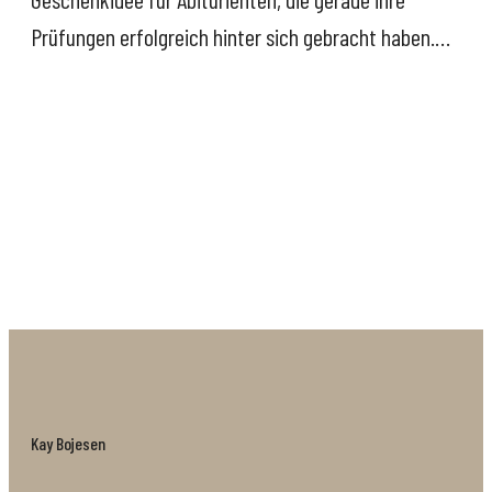
Prüfungen erfolgreich hinter sich gebracht haben.
Die Abiturientenmütze, die dem mittleren Mitglied
der Holzaffen-Familie passt, besteht aus Buchenholz
und sitzt mit ihrem integrierten Gummi wie
angegossen. Der Designklassiker ist ein tolles
Geschenk, das den Beschenkten ein Leben lang
begleitet und über Generationen weitervererbt
werden kann. Die Mütze, die auch in Rot erhältlich
ist, wird in einer kleinen Geschenkschachtel
geliefert.
Kay Bojesen