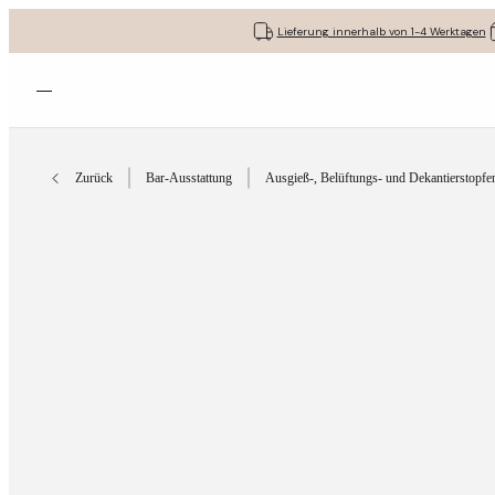
Lieferung innerhalb von 1-4 Werktagen
Menü öffnen
Zurück
Bar-Ausstattung
Ausgieß-, Belüftungs- und Dekantierstopfe