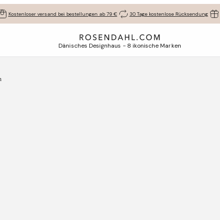
Kostenloser versand bei bestellungen ab 79 €
30 Tage kostenlose Rücksendung
Dänisches Designhaus - 8 ikonische Marken
n