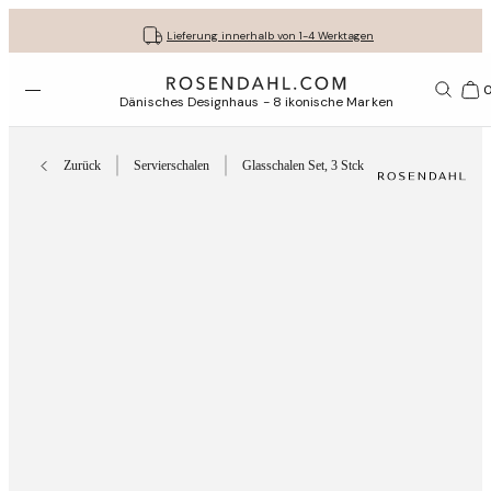
Kostenloser versand bei bestellungen ab 79 €
Lassen Sie Ihre Geschenke liebevoll verpacken
30 Tage kostenlose Rücksendung
Lieferung innerhalb von 1-4 Werktagen
Menü öffnen
1156
Dänisches Designhaus - 8 ikonische Marken
Zurück
Servierschalen
Glasschalen Set, 3 Stck