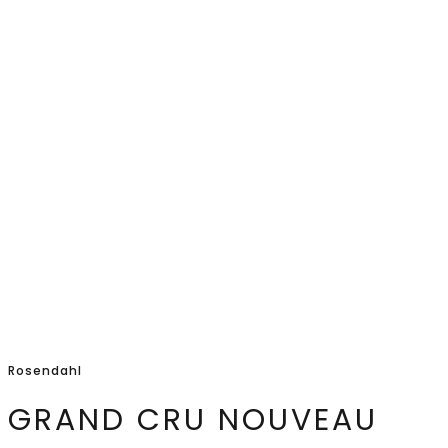
eleganten und dennoch funktionalen Wasserkaraffe
spülmaschinenfest bis 55 Grad.
Rosendahl
GRAND CRU NOUVEAU