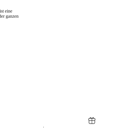
st eine
der ganzen