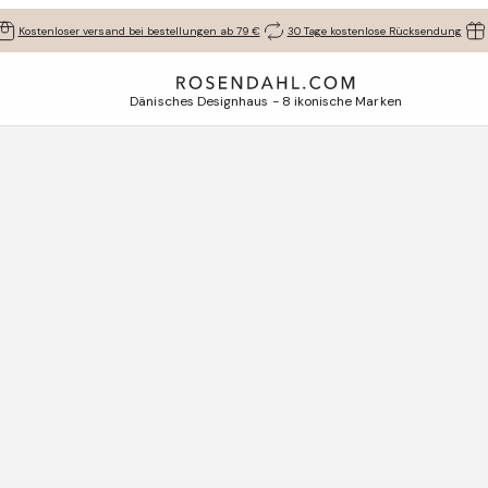
Kostenloser versand bei bestellungen ab 79 €
30 Tage kostenlose Rücksendung
Dänisches Designhaus - 8 ikonische Marken