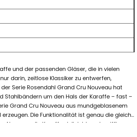
ffe und der passenden Gläser, die in vielen
ur darin, zeitlose Klassiker zu entwerfen,
 Mit der Serie Rosendahl Grand Cru Nouveau hat
und Stahlbändern um den Hals der Karaffe – fast –
er Serie Grand Cru Nouveau aus mundgeblasenem
 erzeugen. Die Funktionalität ist genau die gleiche
 Nouveau die Karaffe vielleicht noch griffiger
mmen mit dem patinierten Stahlband zur perfekten