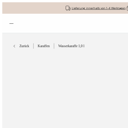
Lieferung innerhalb von 1-4 Werktagen
Menü öffnen
Zurück
Karaffen
Wasserkaraffe 1,0 l