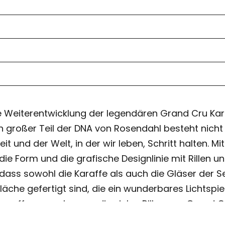
e Weiterentwicklung der legendären Grand Cru Kara
n großer Teil der DNA von Rosendahl besteht nicht n
eit und der Welt, in der wir leben, Schritt halten.
ie Form und die grafische Designlinie mit Rillen 
n, dass sowohl die Karaffe als auch die Gläser d
äche gefertigt sind, die ein wunderbares Lichtspiel
raffen – auch wenn die vielen Rillen von Grand Cru
ffe kleine einzigartige Variationen, was sie zusa