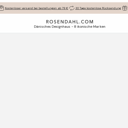
Kostenloser versand bei bestellungen ab 79 €
30 Tage kostenlose Rücksendung
Dänisches Designhaus - 8 ikonische Marken