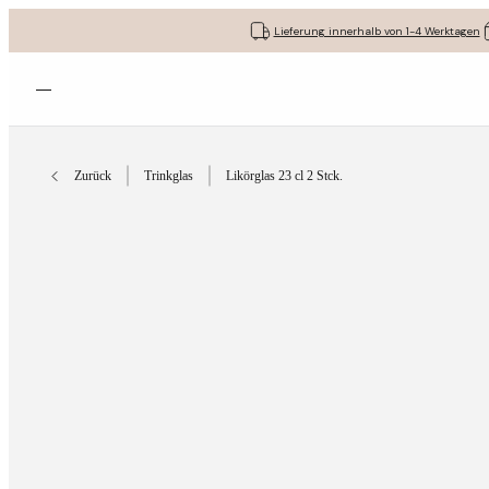
Lieferung innerhalb von 1-4 Werktagen
Menü öffnen
Zurück
Trinkglas
Likörglas 23 cl 2 Stck.