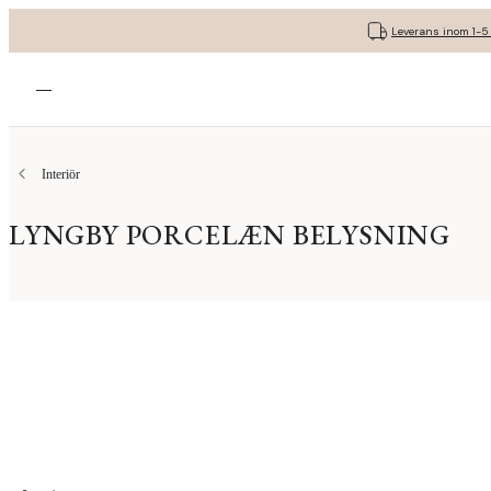
Leverans inom 1-5
Öppna menyn
Interiör
LYNGBY PORCELÆN BELYSNING