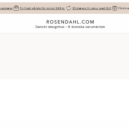
 vardagar
Fri frakt på köp för minst 849 kr.
30 dagars fri retur med GLS
Få dina
Danskt designhus - 8 ikoniska varumärken