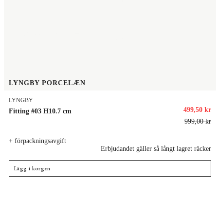
LYNGBY PORCELÆN
LYNGBY
499,50 kr
Fitting #03 H10.7 cm
999,00 kr
+ förpackningsavgift
Erbjudandet gäller så långt lagret räcker
Lägg i korgen