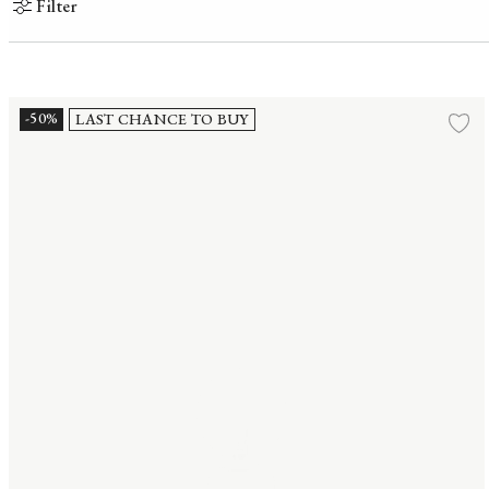
Filter
Fitting #03 H10.7 cm
-50%
LAST CHANCE TO BUY
Lä