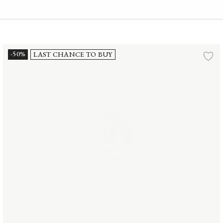
Fitting #01 H8.7 cm
-50%
LAST CHANCE TO BUY
gg till i önskelista
Lä