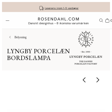
Fri frakt på köp för minst 849 kr.
Få dina presenter fint inslagna
30 dagars fri retur med GLS
Leverans inom 1-5 vardagar
Öppna menyn
Var
Danskt designhus - 8 ikoniska varumärken
Belysning
LYNGBY PORCELÆN
BORDSLAMPA