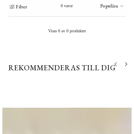
Populära
Filter
0 varor
Visas 0 av 0 produkter
REKOMMENDERAS TILL DIG
Visa tidigare
Visa nä