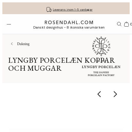
Fri frakt på köp för minst 849 kr.
Få dina presenter fint inslagna
30 dagars fri retur med GLS
Leverans inom 1-5 vardagar
Öppna menyn
Var
Danskt designhus - 8 ikoniska varumärken
Dukning
LYNGBY PORCELÆN KOPPAR
OCH MUGGAR