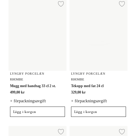
Mugg med handtag 33 cl 2 st.
Tekopp med fat 24 cl
Lägg till i önskelista
Lägg
LYNGBY PORCELÆN
LYNGBY PORCELÆN
RHOMBE
RHOMBE
Mugg med handtag 33 cl 2 st.
Tekopp med fat 24 cl
499,00 kr
329,00 kr
+ förpackningsavgift
+ förpackningsavgift
Lägg i korgen
Lägg i korgen
Mugg 33 cl
Mugg 33 cl
Lägg till i önskelista
Lägg