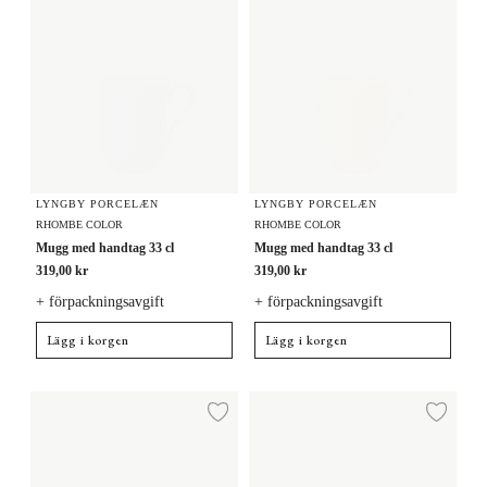
LYNGBY PORCELÆN
LYNGBY PORCELÆN
RHOMBE COLOR
RHOMBE COLOR
Mugg med handtag 33 cl
Mugg med handtag 33 cl
319,00 kr
319,00 kr
+ förpackningsavgift
+ förpackningsavgift
Lägg i korgen
Lägg i korgen
Mugg 33 cl
Mugg 33 cl
Lägg till i önskelista
Lägg