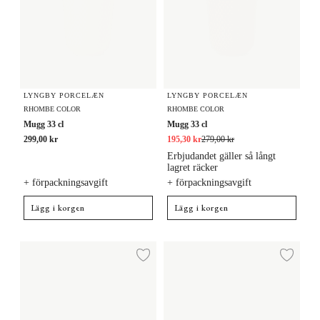
LYNGBY PORCELÆN
LYNGBY PORCELÆN
RHOMBE COLOR
RHOMBE COLOR
Mugg 33 cl
Mugg 33 cl
299,00 kr
195,30 kr
279,00 kr
Erbjudandet gäller så långt
lagret räcker
+ förpackningsavgift
+ förpackningsavgift
Lägg i korgen
Lägg i korgen
Mugg 33 cl
Mugg med handtag 33 cl
Lägg till i önskelista
Lägg