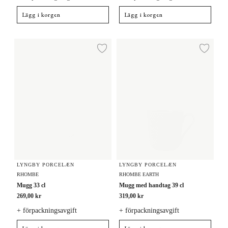
Lägg i korgen
Lägg i korgen
Mugg 33 cl
Mugg med handtag 39 cl
Lägg till i önskelista
Lägg
LYNGBY PORCELÆN
LYNGBY PORCELÆN
RHOMBE
RHOMBE EARTH
Mugg 33 cl
Mugg med handtag 39 cl
269,00 kr
319,00 kr
+ förpackningsavgift
+ förpackningsavgift