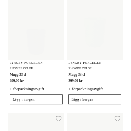
LYNGBY PORCELÆN
LYNGBY PORCELÆN
RHOMBE COLOR
RHOMBE COLOR
Mugg 33 cl
Mugg 33 cl
299,00 kr
299,00 kr
+ förpackningsavgift
+ förpackningsavgift
Lägg i korgen
Lägg i korgen
Mugg med handtag 33 cl
Mugg med handtag 33 cl
Lägg till i önskelista
Lägg