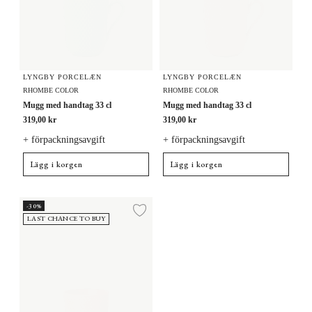
LYNGBY PORCELÆN
LYNGBY PORCELÆN
RHOMBE COLOR
RHOMBE COLOR
Mugg med handtag 33 cl
Mugg med handtag 33 cl
319,00 kr
319,00 kr
+ förpackningsavgift
+ förpackningsavgift
Lägg i korgen
Lägg i korgen
Mugg 33 cl
-30%
Lägg till i önskelista
LAST CHANCE TO BUY