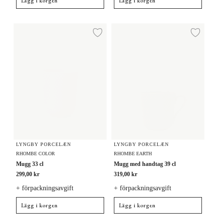
Lägg i korgen
Lägg i korgen
Mugg 33 cl
Mugg med handtag 39 cl
Lägg till i önskelista
Lägg
LYNGBY PORCELÆN
LYNGBY PORCELÆN
RHOMBE COLOR
RHOMBE EARTH
Mugg 33 cl
Mugg med handtag 39 cl
299,00 kr
319,00 kr
+ förpackningsavgift
+ förpackningsavgift
Lägg i korgen
Lägg i korgen