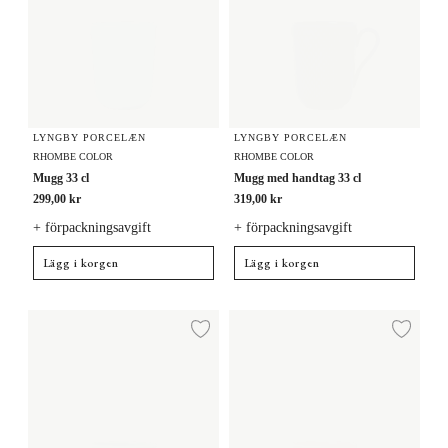
LYNGBY PORCELÆN
LYNGBY PORCELÆN
RHOMBE COLOR
RHOMBE COLOR
Mugg 33 cl
Mugg med handtag 33 cl
299,00 kr
319,00 kr
+ förpackningsavgift
+ förpackningsavgift
Lägg i korgen
Lägg i korgen
Mugg med handtag 33 cl
Mugg med handtag 33 cl
Lägg till i önskelista
Lägg