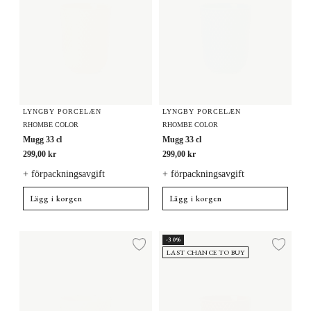
LYNGBY PORCELÆN
LYNGBY PORCELÆN
RHOMBE COLOR
RHOMBE COLOR
Mugg 33 cl
Mugg 33 cl
299,00 kr
299,00 kr
+ förpackningsavgift
+ förpackningsavgift
Lägg i korgen
Lägg i korgen
Mugg 33 cl
Mugg 33 cl
-30%
Lägg till i önskelista
Lägg
LAST CHANCE TO BUY