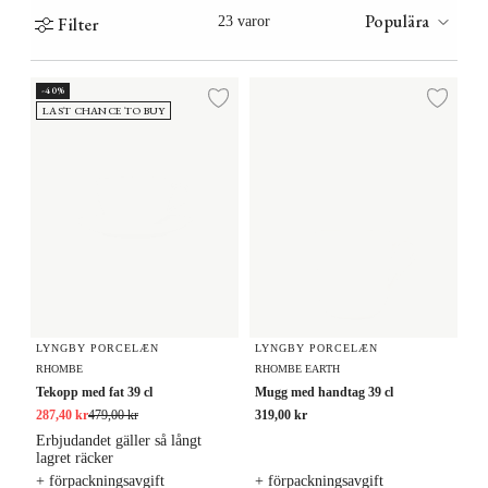
Populära
Filter
23 varor
Tekopp med fat 39 cl
Mugg med handtag 39 cl
-40%
Lägg till i önskelista
Lägg
LAST CHANCE TO BUY
LYNGBY PORCELÆN
LYNGBY PORCELÆN
RHOMBE
RHOMBE EARTH
Tekopp med fat 39 cl
Mugg med handtag 39 cl
287,40 kr
479,00 kr
319,00 kr
Erbjudandet gäller så långt
lagret räcker
+ förpackningsavgift
+ förpackningsavgift