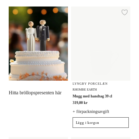
Mugg med handtag 39 cl
Lägg
LYNGBY PORCELÆN
RHOMBE EARTH
Hitta bröllopspresenten här
Mugg med handtag 39 cl
319,00 kr
+ förpackningsavgift
Lägg i korgen