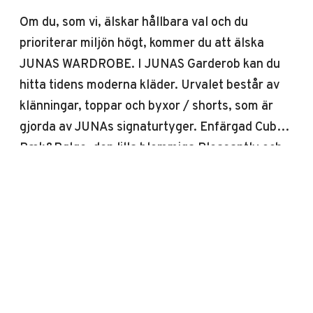
Om du, som vi, älskar hållbara val och du
prioriterar miljön högt, kommer du att älska
JUNAS WARDROBE. I JUNAS Garderob kan du
hitta tidens moderna kläder. Urvalet består av
klänningar, toppar och byxor / shorts, som är
gjorda av JUNAs signaturtyger. Enfärgad Cube,
Bæk&Bølge, den lilla blommiga Pleasantly och
Monochrome, som känns som och liknar linne.
Det mesta av det vi hänger i JUNAS WARDROBE
är gjord av överskottstyg från tidigare
sängkläder. Tyget tillverkas i enlighet med EU: s
standarder i 100% ekologisk bomull, som både
är oekotex och GOTS-certifierat. JUNAS-kläder
tål maskintvätt upp till 40 °, vilket inte bara är