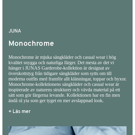
skonsamt för miljön utan också mot kläderna
som har längre livslängd vid lägre temperatur.
På www.JUNA.DK kan du se hela JUNAS-
universum, vävt upp i de vackraste tygerna.
JUNA
Både för säng och kropp.
Monochrome
Monochrome är mjuka sängkläder och casual wear i hög
kvalitet snygga och naturliga färger. Det mesta av det vi
hänger i JUNAS Garderobe-kollektion är designat av
överskottstyg från tidigare sängkläder som sytts om till
moderna outfits med framför allt klänningar, toppar och byxor.
Monochrome-kollektionens sängkläder och casual wear är
inspirerade av naturens strukturer och vävda material på ett
sätt som gör färgerna levande. Kollektionen har en fin men
ändå rå yta som ger tyget en mer avslappnad look.
+ Läs mer