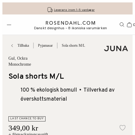
Fri frakt på köp för minst 849 kr.
Få dina presenter fint inslagna
30 dagars fri retur med GLS
Leverans inom 1-5 vardagar
Öppna menyn
Var
Danskt designhus - 8 ikoniska varumärken
Tillbaka
Pyjamasar
Sola shorts M/L
Gul
, Ockra
Monochrome
Sola shorts M/L
100 % ekologisk bomull
Tillverkad av
överskottsmaterial
LAST CHANCE TO BUY
349,00 kr
Läg
+ förpackningsavgift