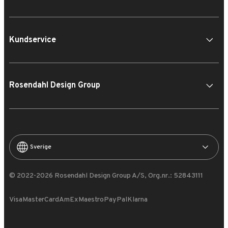
Kundservice
Rosendahl Design Group
Sverige
© 2022-2026 Rosendahl Design Group A/S, Org.nr.: 52843111
Visa
MasterCard
AmEx
Maestro
PayPal
Klarna