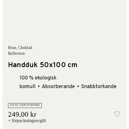
Brun
, Choklad
Reflection
Handduk 50x100 cm
100 % ekologisk
bomull
Absorberande
Snabbtorkande
GOTS-CERTIFIERING
249,00 kr
Läg
+ förpackningsavgift