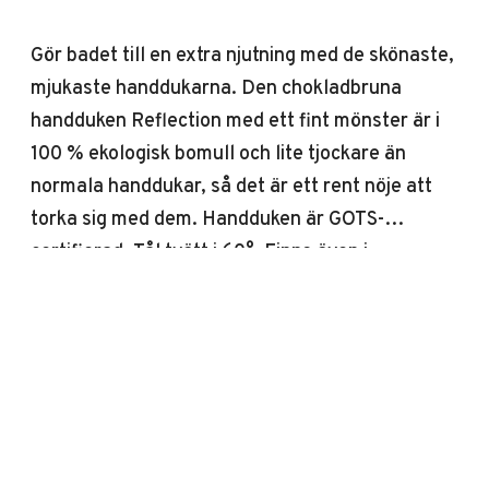
Gör badet till en extra njutning med de skönaste,
mjukaste handdukarna. Den chokladbruna
handduken Reflection med ett fint mönster är i
100 % ekologisk bomull och lite tjockare än
normala handdukar, så det är ett rent nöje att
torka sig med dem. Handduken är GOTS-
certifierad. Tål tvätt i 60°. Finns även i
storlekarna 70 x 140 cm och 90 x 180 cm. Finns
även i basfärgerna blå, senap, vitt och svart.