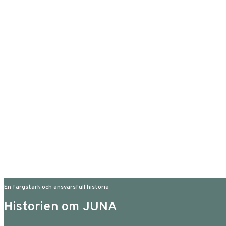
En färgstark och ansvarsfull historia
Historien om JUNA