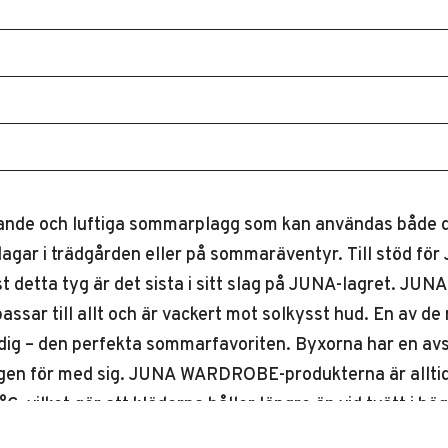
ande och luftiga sommarplagg som kan användas både d
ar i trädgården eller på sommaräventyr. Till stöd för 
detta tyg är det sista i sitt slag på JUNA-lagret. JUNA 
m passar till allt och är vackert mot solkysst hud. En a
ledig – den perfekta sommarfavoriten. Byxorna har en av
agen för med sig. JUNA WARDROBE-produkterna är alltid 
, vilket gör att kläderna håller längre än vid tvätt i h
m.