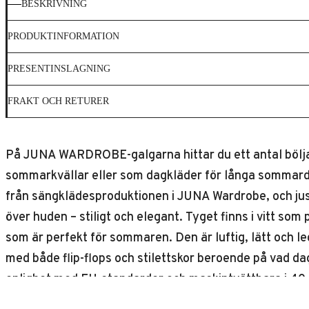
BESKRIVNING
PRODUKTINFORMATION
PRESENTINSLAGNING
FRAKT OCH RETURER
På JUNA WARDROBE-galgarna hittar du ett antal bölj
sommarkvällar eller som dagkläder för långa sommardag
från sängklädesproduktionen i JUNA Wardrobe, och just 
över huden – stiligt och elegant. Tyget finns i vitt so
som är perfekt för sommaren. Den är luftig, lätt och 
med både flip-flops och stilettskor beroende på vad d
enlighet med EU-standarder och maskintvättbara i 40 °C
mindre. Observera att denna produkt har stor passfor