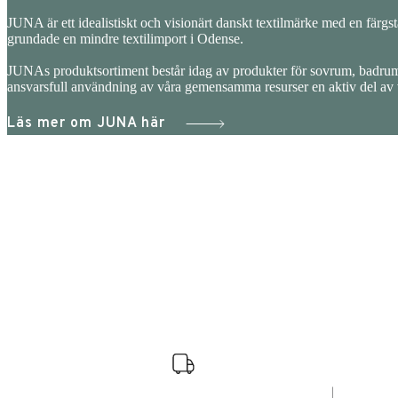
JUNA är ett idealistiskt och visionärt danskt textilmärke med en färgsta
grundade en mindre textilimport i Odense.
JUNAs produktsortiment består idag av produkter för sovrum, badrum
ansvarsfull användning av våra gemensamma resurser en aktiv del a
Läs mer om JUNA här