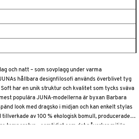
ag och natt – som sovplagg under varma
JUNAs hållbara designfilosofi används överblivet tyg
Soft har en unik struktur och kvalitet som tycks sväva
v de mest populära JUNA-modellerna är byxan Barbara
spänd look med dragsko i midjan och kan enkelt stylas
tillverkade av 100 % ekologisk bomull, producerade i
ögre temperatur – samtidigt som det påverkar miljön