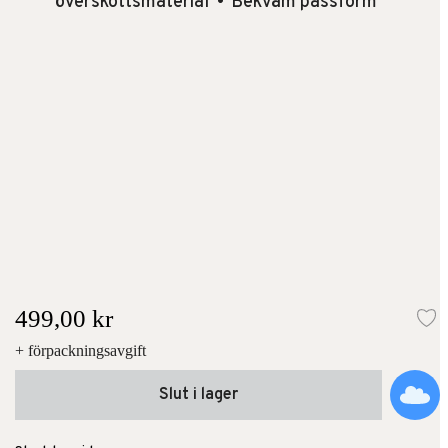
överskottsmaterial
Bekväm passform
499,00 kr
Lä
+ förpackningsavgift
Slut i lager