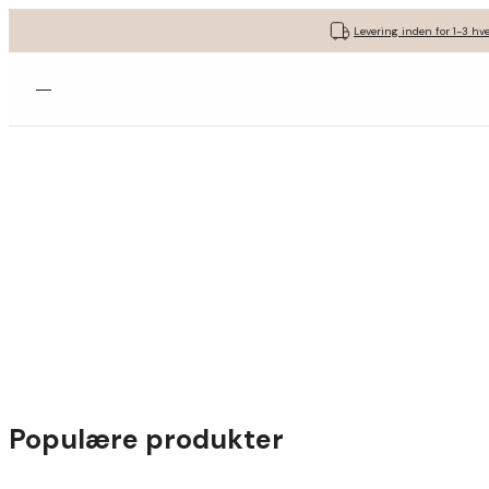
Levering inden for 1-3 hv
Åbn menuen
Populære produkter