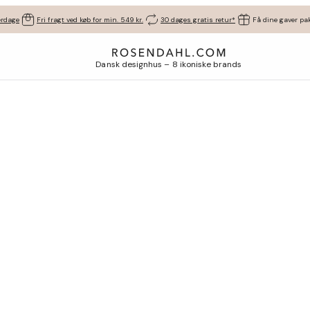
erdage
Fri fragt ved køb for min. 549 kr.
30 dages gratis retur*
Få dine gaver pak
Dansk designhus – 8 ikoniske brands