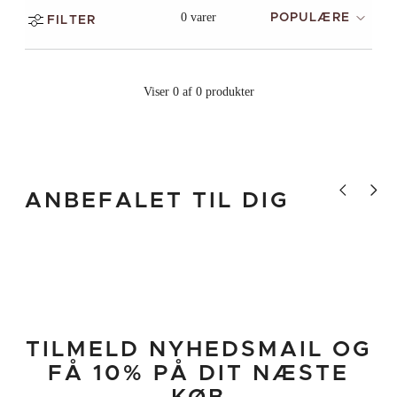
0 varer
POPULÆRE
FILTER
Viser 0 af 0 produkter
Vis tidligere 
Vis næ
ANBEFALET TIL DIG
TILMELD NYHEDSMAIL OG
FÅ 10% PÅ DIT NÆSTE