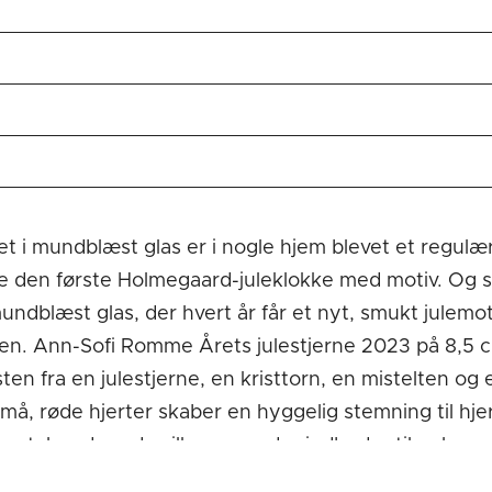
avet i mundblæst glas er i nogle hjem blevet et regu
den første Holmegaard-juleklokke med motiv. Og side
mundblæst glas, der hvert år får et nyt, smukt julemo
mmen. Ann-Sofi Romme Årets julestjerne 2023 på 8,5 
n fra en julestjerne, en kristtorn, en mistelten og en
må, røde hjerter skaber en hyggelig stemning til hjer
 matchende røde silkesnore, der indbyder til ophæng