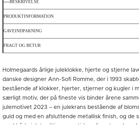
BESKRIVELSE
PRODUKTINFORMATION
GAVEINDPAKNING
FRAGT OG RETUR
Holmegaards årlige juleklokke, hjerte og stjerne l
danske designer Ann-Sofi Romme, der i 1993 skabte 
bestående af klokker, hjerter, stjerner og kugler i 
særligt motiv, der på fineste vis binder årene sa
julemotivet 2023 – en julekrans bestående af blomste
guld og med en afsluttende metallisk finish, og de s
med både juletraditioner og tidens farvetrend med
finurlig invitation til misteltenmagi.