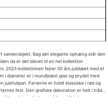
lært samlerobjekt. Bag det elegante ophæng står den
n da er det blevet til en hel kollektion
tiv. 2023-kollektionen fejrer 30 års-jubilæet med et
cm i diameter er i mundblæst glas og prydet med
 juletulipan. Farverne er holdt klassiske i rød og
ternes fest. Den grafiske dekoration er helt i tråd
 på træet, i vinduet og måske midt i døren som en