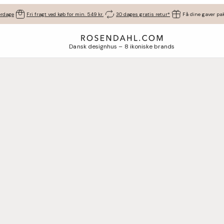
erdage
Fri fragt ved køb for min. 549 kr.
30 dages gratis retur*
Få dine gaver pak
Dansk designhus – 8 ikoniske brands