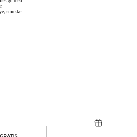
t design med
r
nye, smukke
GRATIS