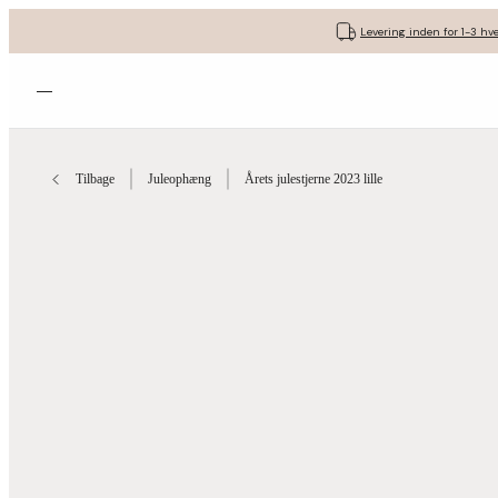
Levering inden for 1-3 hv
Åbn menuen
Tilbage
Juleophæng
Årets julestjerne 2023 lille