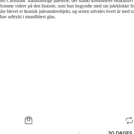
d Christmas’ traditionsrige juleserie, der smukt kombinerer eksklusiv
Sofi Romme videre på den historie, som hun begyndte med sin juleklokke fo
ke blevet et ikonisk julesamlerobjekt, og serien udvides hvert år med 
phav udtrykt i mundblæst glas.
30 DAGES 