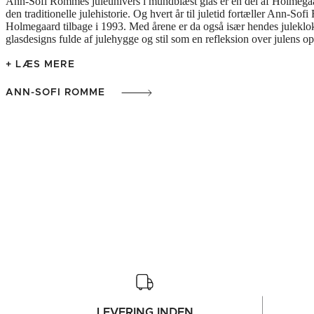
Ann-Sofi Rommes juleunivers i mundblæst glas er en del af Holmegaar
den traditionelle julehistorie. Og hvert år til juletid fortæller Ann-
Holmegaard tilbage i 1993. Med årene er da også især hendes juleklok
glasdesigns fulde af julehygge og stil som en refleksion over julens o
+ LÆS MERE
ANN-SOFI ROMME
LEVERING INDEN