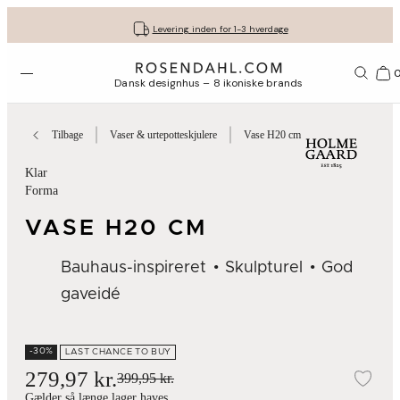
Fri fragt ved køb for min. 549 kr.
Få dine gaver pakket flot ind
30 dages gratis retur*
Vi er e-mærket
Levering inden for 1-3 hverdage
Åbn menuen
Bas
Dansk designhus – 8 ikoniske brands
Tilbage
Vaser & urtepotteskjulere
Vase H20 cm
Klar
Forma
VASE H20 CM
Bauhaus-inspireret
Skulpturel
God
gaveidé
-30%
LAST CHANCE TO BUY
279,97 kr.
399,95 kr.
Tilf
Gælder så længe lager haves