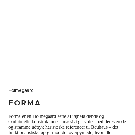
arbejder med det negative rum omkring
konstruktionen og dermed hvordan hjernen
aflæser formernes sammensmeltning. Vasen
har en højde på 20 cm og er lavet af klart
presset glas. Glasset har en struktureret
overflade på hver side, hvilket giver en subtil
kontrast til de meget strenge geometriske
former. Vasen står smukt som skulpturel og
dekorativ centrepiece eller sat sammen med
de andre Forma produkter.
Holmegaard
FORMA
Forma er en Holmegaard-serie af iøjnefaldende og
skulpturelle konstruktioner i massivt glas, der med deres enkle
og stramme udtryk har stærke referencer til Bauhaus – det
funktionalistiske oprør mod det overpyntede, hvor alle