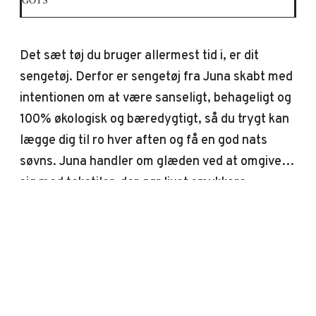
GOTS
Det sæt tøj du bruger allermest tid i, er dit
sengetøj. Derfor er sengetøj fra Juna skabt med
intentionen om at være sanseligt, behageligt og
100% økologisk og bæredygtigt, så du trygt kan
lægge dig til ro hver aften og få en god nats
søvns. Juna handler om glæden ved at omgive
sig med tekstiler, der gør livet smukkere,
blødere, mere farverigt og sjovere. Derfor er
farver og mønstre en stor del af Juna og giver
sengetøjet en hyggelig og uhøjtidelig følelse.
Den velkendte og klassiske stribede vævning
fortolkes i en moderne farvepalet og det er
netop kombinationen af det nostalgiske og