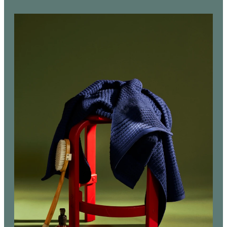
Det giver en god nats søvn, så du kan restituere
og lade op til en ny dag. Og så er det ovenikøbet
strygefrit, så du kan lade den lune sommervind
om tørringen og lægge sengetøjet på direkte fra
tørresnoren. Sengesættet består af 1
dynebetræk på 140x200 cm og 1 pudebetræk på
60x63 cm.