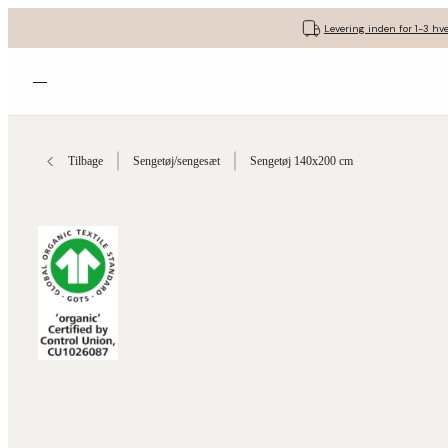
Levering inden for 1-3 hv
Åbn menuen
Tilbage
Sengetøj/sengesæt
Sengetøj 140x200 cm