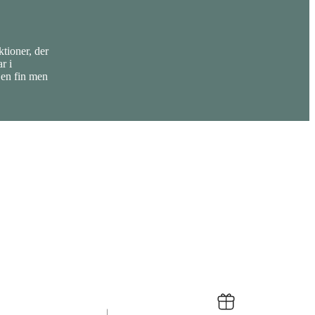
ktioner, der
r i
 en fin men