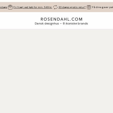
erdage
Fri fragt ved køb for min. 549 kr.
30 dages gratis retur*
Få dine gaver pak
Dansk designhus – 8 ikoniske brands