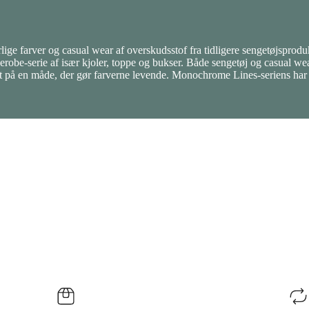
rlige farver og casual wear af overskudsstof fra tidligere sengetøjsprodu
derobe-serie af især kjoler, toppe og bukser. Både sengetøj og casual wea
et på en måde, der gør farverne levende. Monochrome Lines-seriens har