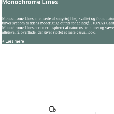
Monochrome Lines
Monochrome Lines er en serie af sengetøj i høj kvalitet og flotte, natu
bliver syet om til tidens moderigtige outfits for at indgå i JUNAs Gar
Monochrome Lines-serien er inspireret af naturens strukturer og væv
alligevel rå overflade, der giver stoffet et mere casual look.
+ Læs mere