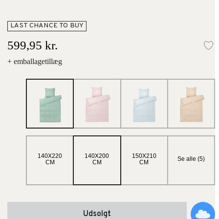
LAST CHANCE TO BUY
599,95 kr.
Ti
+ emballagetillæg
140X220
140X200
150X210
Se alle (5)
CM
CM
CM
Udsolgt