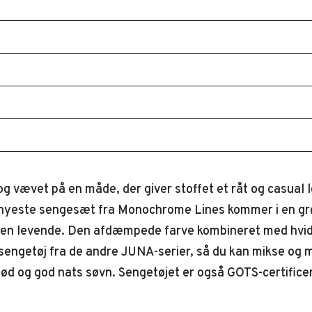
 vævet på en måde, der giver stoffet et råt og casual l
t nyeste sengesæt fra Monochrome Lines kommer i en gr
farven levende. Den afdæmpede farve kombineret med hvid
engetøj fra de andre JUNA-serier, så du kan mikse og 
n blød og god nats søvn. Sengetøjet er også GOTS-certif