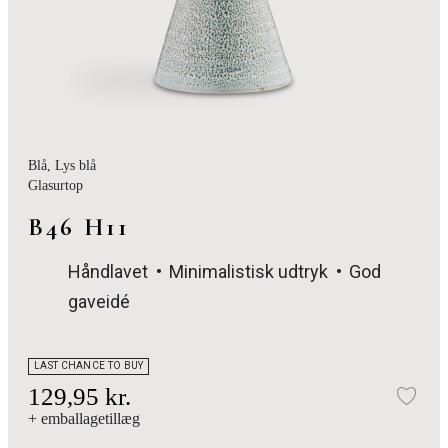
Blå
, Lys blå
Glasurtop
B46 H11
Håndlavet
Minimalistisk udtryk
God
gaveidé
LAST CHANCE TO BUY
129,95 kr.
Tilf
+ emballagetillæg