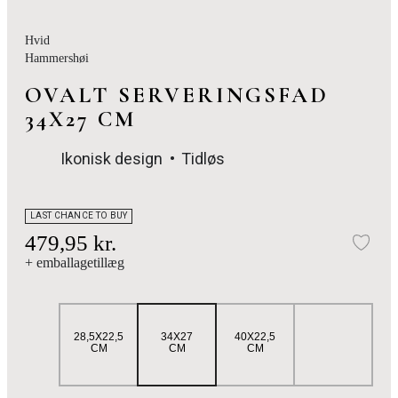
Hvid
Hammershøi
OVALT SERVERINGSFAD
34X27 CM
Ikonisk design
Tidløs
LAST CHANCE TO BUY
479,95 kr.
Tilf
+ emballagetillæg
28,5X22,5
34X27
40X22,5
CM
CM
CM