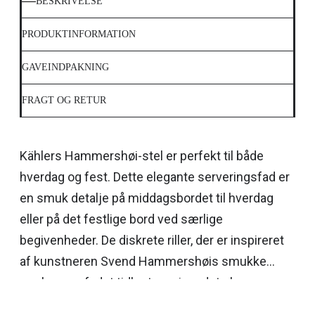
BESKRIVELSE
PRODUKTINFORMATION
GAVEINDPAKNING
FRAGT OG RETUR
Kählers Hammershøi-stel er perfekt til både
hverdag og fest. Dette elegante serveringsfad er
en smuk detalje på middagsbordet til hverdag
eller på det festlige bord ved særlige
begivenheder. De diskrete riller, der er inspireret
af kunstneren Svend Hammershøis smukke
værker, gør fadet tidløst og giver det elegance.
Saml den komplette Hammershøi-serie og lad