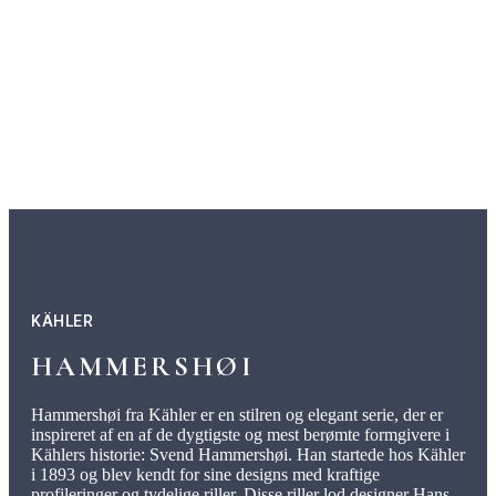
stellet være dit foretrukne på middagsbordet.
Hammershøi fadet har 2 års brudgaranti.
KÄHLER
HAMMERSHØI
Hammershøi fra Kähler er en stilren og elegant serie, der er
inspireret af en af de dygtigste og mest berømte formgivere i
Kählers historie: Svend Hammershøi. Han startede hos Kähler
i 1893 og blev kendt for sine designs med kraftige
profileringer og tydelige riller. Disse riller lod designer Hans-